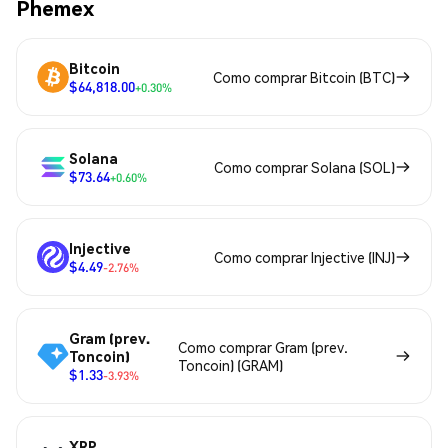
Phemex
Bitcoin
Como comprar Bitcoin (BTC)
$64,818.00
+0.30%
Solana
Como comprar Solana (SOL)
$73.64
+0.60%
Injective
Como comprar Injective (INJ)
$4.49
-2.76%
Gram (prev.
Como comprar Gram (prev.
Toncoin)
Toncoin) (GRAM)
$1.33
-3.93%
XRP