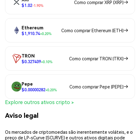
Como comprar XRP (XRP)
$1.02
-1.90%
Ethereum
Como comprar Ethereum (ETH)
$1,910.74
+0.20%
TRON
Como comprar TRON (TRX)
$0.327409
+0.10%
Pepe
Como comprar Pepe (PEPE)
$0.00000282
+0.20%
Explore outros ativos cripto >
Aviso legal
Os mercados de criptomoedas são inerentemente voláteis, e o
preço de LP-sCurve (SCURVE) e outros ativos digitais pode