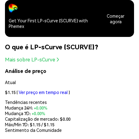
Começar
Get Your First LP-sCurve (SCURVE) with
agora
Phemex
O que é LP-sCurve (SCURVE)?
Mais sobre LP-sCurve
Análise de preço
Atual
$1.15
(
Ver preço em tempo real
)
Tendências recentes
Mudança 24H:
+0.00%
Mudança 7D:
+0.00%
Capitalização de mercado:
$0.00
Máx/Mín 7D: $
1.15
/ $
1.15
Sentimento da Comunidade