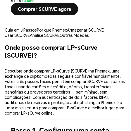
$1.15
+0.00%
Comprar SCURVE agora
Guia em 3 Passos
Por que Phemex
Armazenar SCURVE
Usar SCURVE
Análise SCURVE
Outras Moedas
Onde posso comprar LP-sCurve
(SCURVE)?
Descubra onde comprar LP-sCurve (SCURVE) na Phemex, uma
exchange de criptomoedas segura e confiável mundialmente.
Estes três passos fáceis permitem comprar SCURVE com baixas
taxas usando cartões de crédito, débito, transferências
bancárias ou provedores terceiros — sem mínimo, sem
complicações. Com autenticação de dois fatores (2FA),
auditorias de reservas e proteção anti-phishing, a Phemex é o
lugar mais seguro para comprar LP-sCurve e o melhor lugar para
comprar LP-sCurve online.
Passo 1. Configure uma conta