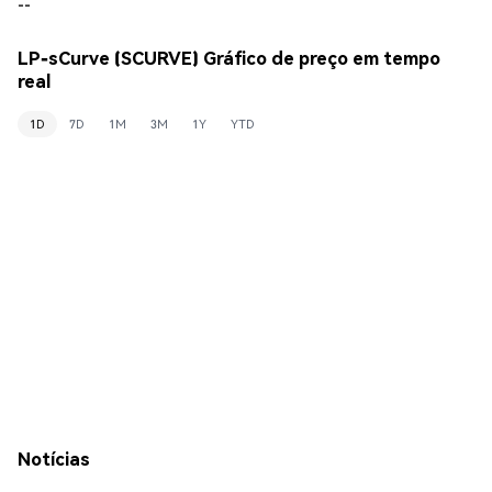
--
LP-sCurve (SCURVE) Gráfico de preço em tempo
real
1D
7D
1M
3M
1Y
YTD
Notícias