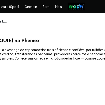
 vista (Spot)
Onchain
Earn
Mais
Compre e armazene Louie the Raccoon ($LOUIE) com segurança
LOUIE) na Phemex
 a exchange de criptomoedas mais eficiente e confiável por milhões
crédito, transferências bancárias, provedores terceiros e negociação
 simples. Comece sua jornada em criptomoedas hoje — compre Louie 