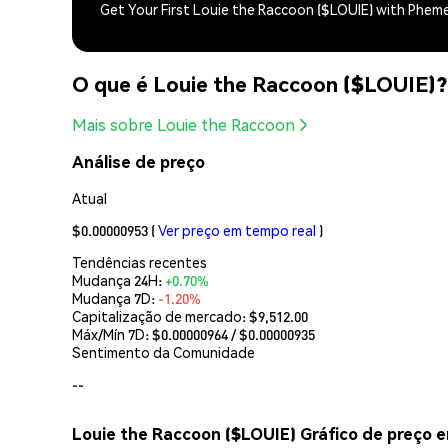
Get Your First Louie the Raccoon ($LOUIE) with Phem
O que é Louie the Raccoon ($LOUIE)?
Mais sobre Louie the Raccoon
Análise de preço
Atual
$0.00000953
(
Ver preço em tempo real
)
Tendências recentes
Mudança 24H:
+0.70%
Mudança 7D:
-1.20%
Capitalização de mercado:
$9,512.00
Máx/Mín 7D: $
0.00000964
/ $
0.00000935
Sentimento da Comunidade
--
Louie the Raccoon ($LOUIE) Gráfico de preço 