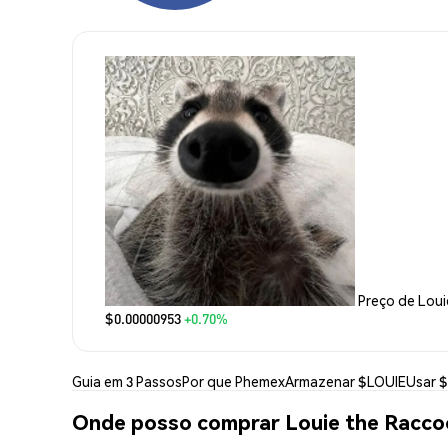
Preço de Lou
$0.00000953
+0.70%
Guia em 3 Passos
Por que Phemex
Armazenar $LOUIE
Usar 
Onde posso comprar Louie the Racco