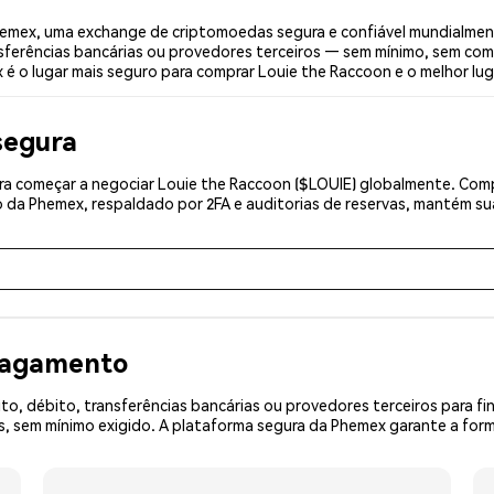
emex, uma exchange de criptomoedas segura e confiável mundialment
sferências bancárias ou provedores terceiros — sem mínimo, sem com
 é o lugar mais seguro para comprar Louie the Raccoon e o melhor lu
segura
a começar a negociar Louie the Raccoon ($LOUIE) globalmente. Compl
 da Phemex, respaldado por 2FA e auditorias de reservas, mantém sua
 pagamento
o, débito, transferências bancárias ou provedores terceiros para f
 sem mínimo exigido. A plataforma segura da Phemex garante a forma