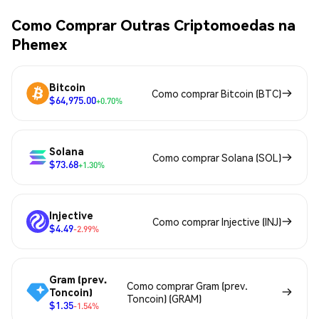
Como Comprar Outras Criptomoedas na
Phemex
Bitcoin
Como comprar Bitcoin (BTC)
$64,975.00
+0.70%
Solana
Como comprar Solana (SOL)
$73.68
+1.30%
Injective
Como comprar Injective (INJ)
$4.49
-2.99%
Gram (prev.
Como comprar Gram (prev.
Toncoin)
Toncoin) (GRAM)
$1.35
-1.54%