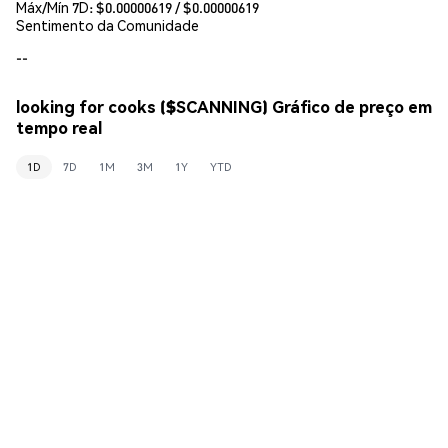
Máx/Mín 7D: $
0.00000619
/ $
0.00000619
Sentimento da Comunidade
--
looking for cooks ($SCANNING) Gráfico de preço em
tempo real
1D
7D
1M
3M
1Y
YTD