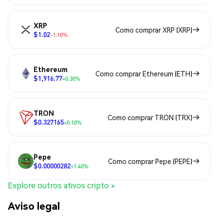
XRP
Como comprar XRP (XRP)
$1.02
-1.10%
Ethereum
Como comprar Ethereum (ETH)
$1,916.77
+0.30%
TRON
Como comprar TRON (TRX)
$0.327165
+0.10%
Pepe
Como comprar Pepe (PEPE)
$0.00000282
+1.40%
Explore outros ativos cripto >
Aviso legal