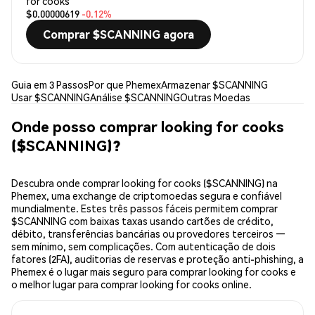
for cooks
$0.00000619
-0.12%
Comprar $SCANNING agora
Guia em 3 Passos
Por que Phemex
Armazenar $SCANNING
Usar $SCANNING
Análise $SCANNING
Outras Moedas
Onde posso comprar looking for cooks
($SCANNING)?
Descubra onde comprar looking for cooks ($SCANNING) na
Phemex, uma exchange de criptomoedas segura e confiável
mundialmente. Estes três passos fáceis permitem comprar
$SCANNING com baixas taxas usando cartões de crédito,
débito, transferências bancárias ou provedores terceiros —
sem mínimo, sem complicações. Com autenticação de dois
fatores (2FA), auditorias de reservas e proteção anti-phishing, a
Phemex é o lugar mais seguro para comprar looking for cooks e
o melhor lugar para comprar looking for cooks online.