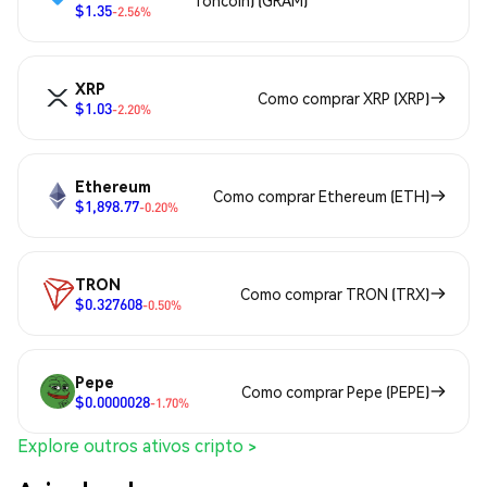
$1.35
-2.56%
XRP
Como comprar XRP (XRP)
$1.03
-2.20%
Ethereum
Como comprar Ethereum (ETH)
$1,898.77
-0.20%
TRON
Como comprar TRON (TRX)
$0.327608
-0.50%
Pepe
Como comprar Pepe (PEPE)
$0.0000028
-1.70%
Explore outros ativos cripto >