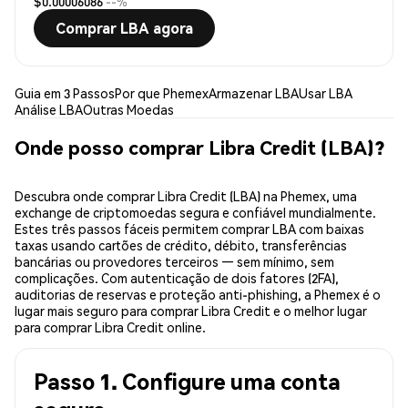
$0.00006086
--%
Comprar LBA agora
Guia em 3 Passos
Por que Phemex
Armazenar LBA
Usar LBA
Análise LBA
Outras Moedas
Onde posso comprar Libra Credit (LBA)?
Descubra onde comprar Libra Credit (LBA) na Phemex, uma
exchange de criptomoedas segura e confiável mundialmente.
Estes três passos fáceis permitem comprar LBA com baixas
taxas usando cartões de crédito, débito, transferências
bancárias ou provedores terceiros — sem mínimo, sem
complicações. Com autenticação de dois fatores (2FA),
auditorias de reservas e proteção anti-phishing, a Phemex é o
lugar mais seguro para comprar Libra Credit e o melhor lugar
para comprar Libra Credit online.
Passo 1. Configure uma conta