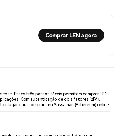
Comprar LEN agora
mente. Estes três passos fáceis permitem comprar LEN
plicações. Com autenticação de dois fatores (2FA),
lhor lugar para comprar Len Sassaman (Ethereum) online.
mplete a verificação rápida de identidade para