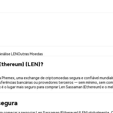
Análise LEN
Outras Moedas
Ethereum) (LEN)?
 Phemex, uma exchange de criptomoedas segura e confiável mundial
sferências bancárias ou provedores terceiros — sem mínimo, sem com
x é o lugar mais seguro para comprar Len Sassaman (Ethereum) e o me
segura
a começar a negociar Len Sassaman (Ethereum) (LEN) globalmente. Co