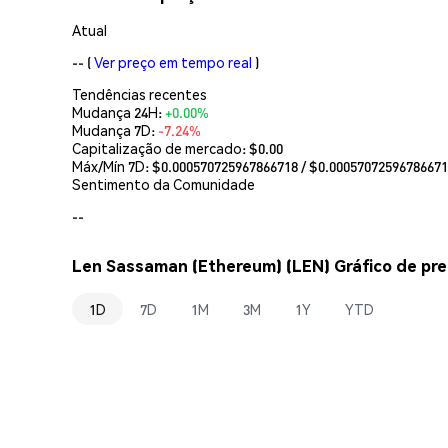
Atual
--
(
Ver preço em tempo real
)
Tendências recentes
Mudança 24H:
+0.00%
Mudança 7D:
-7.24%
Capitalização de mercado:
$0.00
Máx/Mín 7D: $
0.000570725967866718
/ $
0.0005707259678667
Sentimento da Comunidade
--
Len Sassaman (Ethereum) (LEN) Gráfico de pre
1D
7D
1M
3M
1Y
YTD