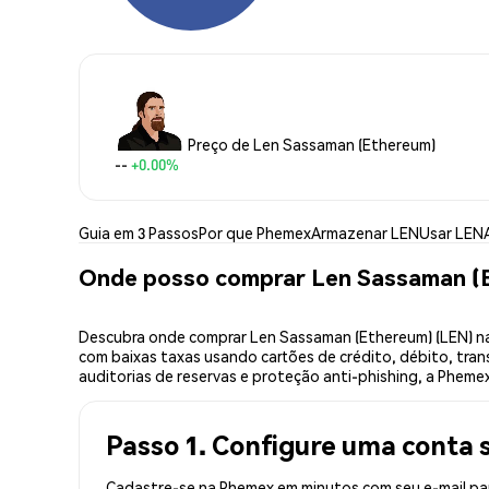
Preço de Len Sassaman (Ethereum)
--
+0.00%
Guia em 3 Passos
Por que Phemex
Armazenar LEN
Usar LEN
Onde posso comprar Len Sassaman (
Descubra onde comprar Len Sassaman (Ethereum) (LEN) na
com baixas taxas usando cartões de crédito, débito, tran
auditorias de reservas e proteção anti-phishing, a Pheme
Passo 1. Configure uma conta 
Cadastre-se na Phemex em minutos com seu e-mail par