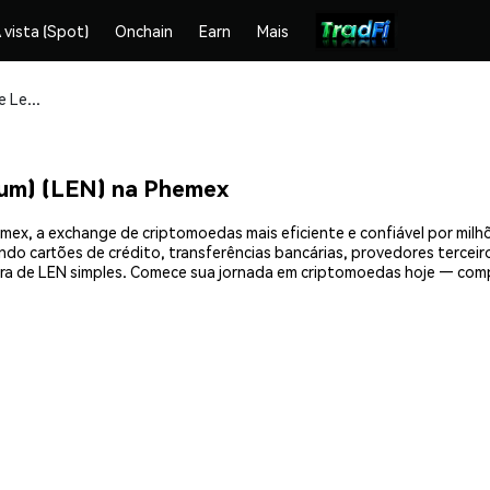
 vista (Spot)
Onchain
Earn
Mais
Compre e armazene Len Sassaman (Ethereum) (LEN) com segurança
um) (LEN) na Phemex
ex, a exchange de criptomoedas mais eficiente e confiável por milh
do cartões de crédito, transferências bancárias, provedores terceir
pra de LEN simples. Comece sua jornada em criptomoedas hoje — com