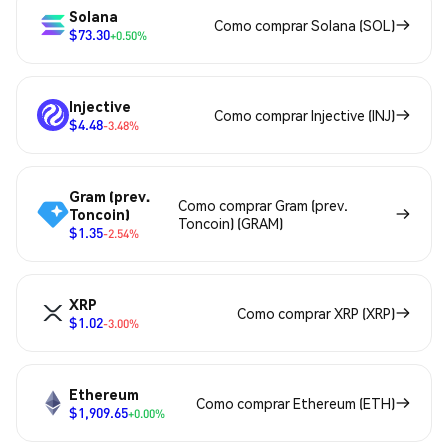
Solana
Como comprar Solana (SOL)
$73.30
+0.50%
Injective
Como comprar Injective (INJ)
$4.48
-3.48%
Gram (prev.
Como comprar Gram (prev.
Toncoin)
Toncoin) (GRAM)
$1.35
-2.54%
XRP
Como comprar XRP (XRP)
$1.02
-3.00%
Ethereum
Como comprar Ethereum (ETH)
$1,909.65
+0.00%