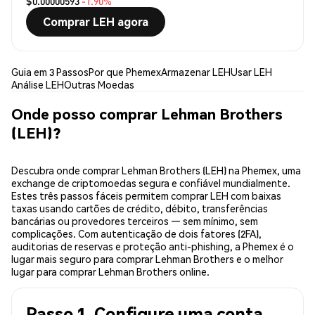
$0.00000593
-1.90%
Comprar LEH agora
Guia em 3 Passos
Por que Phemex
Armazenar LEH
Usar LEH
Análise LEH
Outras Moedas
Onde posso comprar Lehman Brothers
(LEH)?
Descubra onde comprar Lehman Brothers (LEH) na Phemex, uma
exchange de criptomoedas segura e confiável mundialmente.
Estes três passos fáceis permitem comprar LEH com baixas
taxas usando cartões de crédito, débito, transferências
bancárias ou provedores terceiros — sem mínimo, sem
complicações. Com autenticação de dois fatores (2FA),
auditorias de reservas e proteção anti-phishing, a Phemex é o
lugar mais seguro para comprar Lehman Brothers e o melhor
lugar para comprar Lehman Brothers online.
Passo 1. Configure uma conta