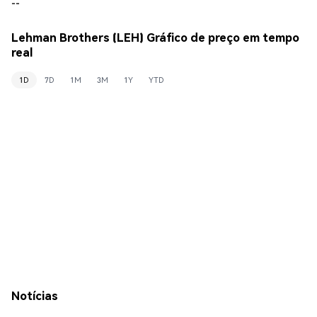
--
Lehman Brothers (LEH) Gráfico de preço em tempo
real
1D
7D
1M
3M
1Y
YTD
Notícias