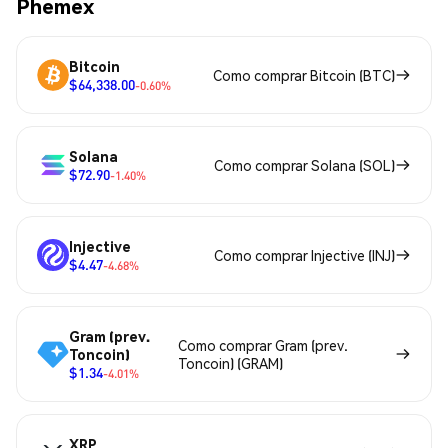
Phemex
Bitcoin
Como comprar Bitcoin (BTC)
$64,338.00
-0.60%
Solana
Como comprar Solana (SOL)
$72.90
-1.40%
Injective
Como comprar Injective (INJ)
$4.47
-4.68%
Gram (prev.
Como comprar Gram (prev.
Toncoin)
Toncoin) (GRAM)
$1.34
-4.01%
XRP