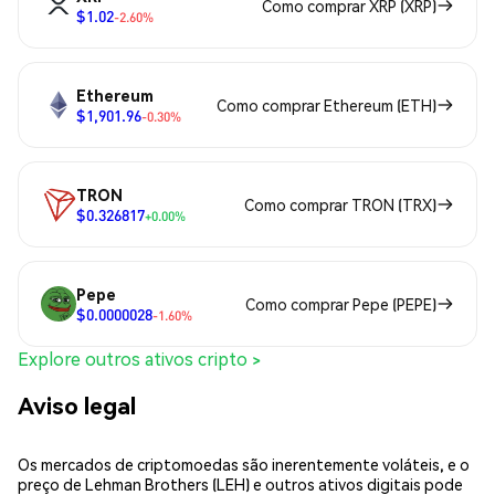
Como comprar XRP (XRP)
$1.02
-2.60%
Ethereum
Como comprar Ethereum (ETH)
$1,901.96
-0.30%
TRON
Como comprar TRON (TRX)
$0.326817
+0.00%
Pepe
Como comprar Pepe (PEPE)
$0.0000028
-1.60%
Explore outros ativos cripto >
Aviso legal
Os mercados de criptomoedas são inerentemente voláteis, e o
preço de Lehman Brothers (LEH) e outros ativos digitais pode