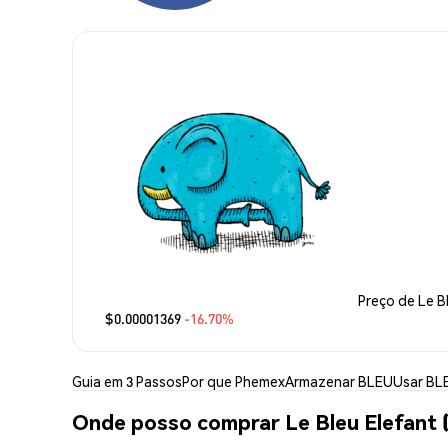
Preço de Le B
$0.00001369
-16.70%
Guia em 3 Passos
Por que Phemex
Armazenar BLEU
Usar BL
Onde posso comprar Le Bleu Elefant