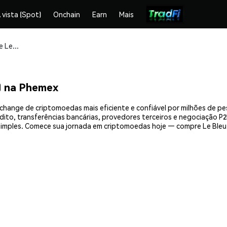
 vista (Spot)
Onchain
Earn
Mais
Compre e armazene Le Bleu Elefant (BLEU) com segurança
) na Phemex
xchange de criptomoedas mais eficiente e confiável por milhões de p
ito, transferências bancárias, provedores terceiros e negociação P2P
mples. Comece sua jornada em criptomoedas hoje — compre Le Bleu 