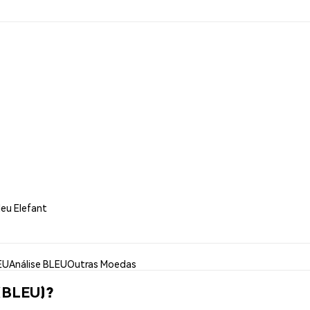
leu Elefant
EU
Análise BLEU
Outras Moedas
 (BLEU)?