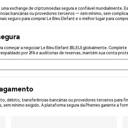
, uma exchange de criptomoedas segura e confiável mundialmente. E
ências bancárias ou provedores terceiros — sem mínimo, sem complica
mais seguro para comprar Le Bleu Elefant e o melhor lugar para comprar
segura
a começar a negociar Le Bleu Elefant (BLEU) globalmente. Complete a
espaldado por 2FA e auditorias de reservas, mantém sua conta prote
 pagamento
o, débito, transferências bancárias ou provedores terceiros para f
 sem mínimo exigido. A plataforma segura da Phemex garante a form