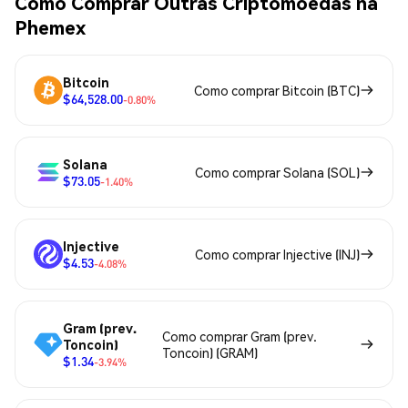
Como Comprar Outras Criptomoedas na
Phemex
Bitcoin
Como comprar Bitcoin (BTC)
$64,528.00
-0.80%
Solana
Como comprar Solana (SOL)
$73.05
-1.40%
Injective
Como comprar Injective (INJ)
$4.53
-4.08%
Gram (prev.
Como comprar Gram (prev.
Toncoin)
Toncoin) (GRAM)
$1.34
-3.94%