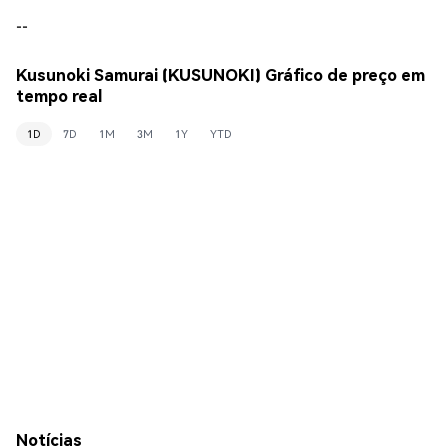
--
Kusunoki Samurai (KUSUNOKI) Gráfico de preço em
tempo real
1D
7D
1M
3M
1Y
YTD
Notícias