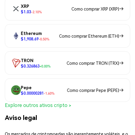
XRP
Como comprar XRP (XRP)
$1.03
-2.10%
Ethereum
Como comprar Ethereum (ETH)
$1,908.69
-0.50%
TRON
Como comprar TRON (TRX)
$0.326863
+0.00%
Pepe
Como comprar Pepe (PEPE)
$0.00000281
-1.60%
Explore outros ativos cripto >
Aviso legal
Os mercados de criptomoedas são inerentemente voláteis, e o