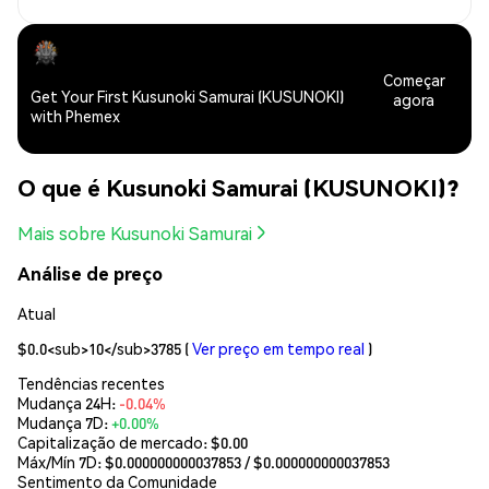
Começar
Get Your First Kusunoki Samurai (KUSUNOKI)
agora
with Phemex
O que é Kusunoki Samurai (KUSUNOKI)?
Mais sobre Kusunoki Samurai
Análise de preço
Atual
$0.0<sub>10</sub>3785
(
Ver preço em tempo real
)
Tendências recentes
Mudança 24H:
-0.04%
Mudança 7D:
+0.00%
Capitalização de mercado:
$0.00
Máx/Mín 7D: $
0.000000000037853
/ $
0.000000000037853
Sentimento da Comunidade