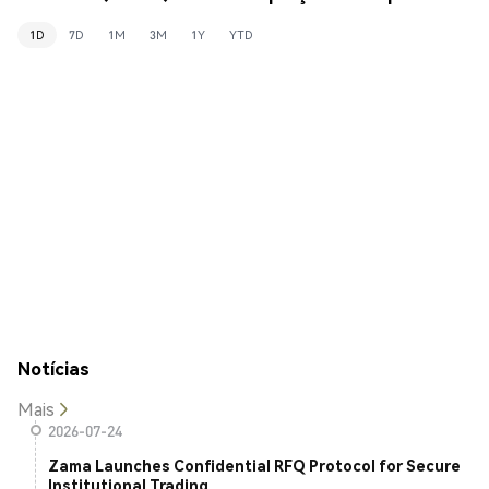
1D
7D
1M
3M
1Y
YTD
Notícias
Mais
2026-07-24
Zama Launches Confidential RFQ Protocol for Secure
Institutional Trading