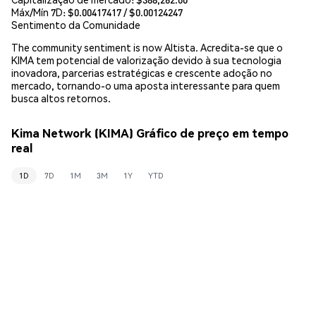
Máx/Mín 7D: $
0.00417417
/ $
0.00124247
Sentimento da Comunidade
The community sentiment is now Altista. Acredita-se que o
KIMA tem potencial de valorização devido à sua tecnologia
inovadora, parcerias estratégicas e crescente adoção no
mercado, tornando-o uma aposta interessante para quem
busca altos retornos.
Kima Network (KIMA) Gráfico de preço em tempo
real
1D
7D
1M
3M
1Y
YTD