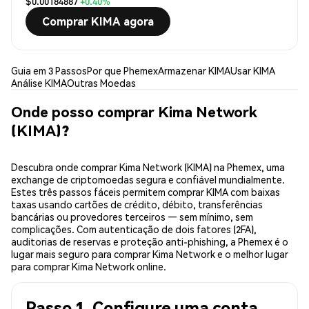
$0.00184887
+0.40%
Comprar KIMA agora
Guia em 3 Passos
Por que Phemex
Armazenar KIMA
Usar KIMA
Análise KIMA
Outras Moedas
Onde posso comprar Kima Network
(KIMA)?
Descubra onde comprar Kima Network (KIMA) na Phemex, uma
exchange de criptomoedas segura e confiável mundialmente.
Estes três passos fáceis permitem comprar KIMA com baixas
taxas usando cartões de crédito, débito, transferências
bancárias ou provedores terceiros — sem mínimo, sem
complicações. Com autenticação de dois fatores (2FA),
auditorias de reservas e proteção anti-phishing, a Phemex é o
lugar mais seguro para comprar Kima Network e o melhor lugar
para comprar Kima Network online.
Passo 1. Configure uma conta