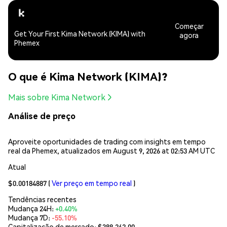
Começar
Get Your First Kima Network (KIMA) with
agora
Phemex
O que é Kima Network (KIMA)?
Mais sobre Kima Network
Análise de preço
Aproveite oportunidades de trading com insights em tempo
real da Phemex, atualizados em August 9, 2026 at 02:53 AM UTC
Atual
$0.00184887
(
Ver preço em tempo real
)
Tendências recentes
Mudança 24H:
+0.40%
Mudança 7D:
-55.10%
Capitalização de mercado:
$388,262.00