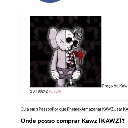
Preço de Kaw
$0.180242
-0.90%
Guia em 3 Passos
Por que Phemex
Armazenar KAWZ
Usar K
Onde posso comprar Kawz (KAWZ)?