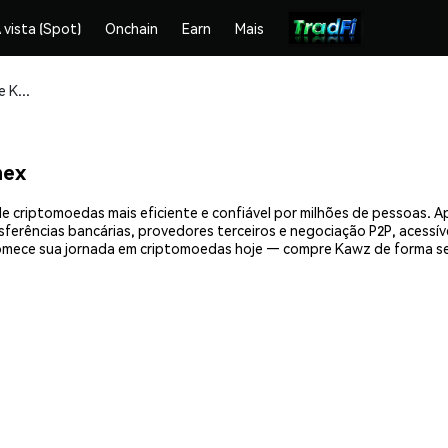
 vista (Spot)
Onchain
Earn
Mais
Compre e armazene Kawz (KAWZ) com segurança
mex
 criptomoedas mais eficiente e confiável por milhões de pessoas. 
nsferências bancárias, provedores terceiros e negociação P2P, acessív
mece sua jornada em criptomoedas hoje — compre Kawz de forma se