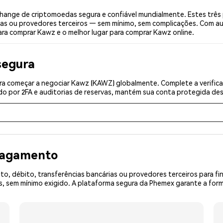
ange de criptomoedas segura e confiável mundialmente. Estes três
ias ou provedores terceiros — sem mínimo, sem complicações. Com aut
ara comprar Kawz e o melhor lugar para comprar Kawz online.
segura
ra começar a negociar Kawz (KAWZ) globalmente. Complete a verific
o por 2FA e auditorias de reservas, mantém sua conta protegida desd
 pagamento
o, débito, transferências bancárias ou provedores terceiros para f
 sem mínimo exigido. A plataforma segura da Phemex garante a form