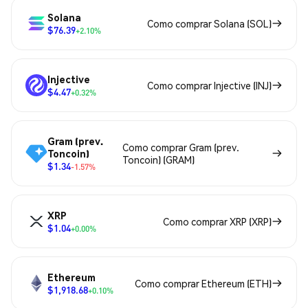
Solana
Como comprar Solana (SOL)
$76.39
+2.10%
Injective
Como comprar Injective (INJ)
$4.47
+0.32%
Gram (prev.
Como comprar Gram (prev.
Toncoin)
Toncoin) (GRAM)
$1.34
-1.57%
XRP
Como comprar XRP (XRP)
$1.04
+0.00%
Ethereum
Como comprar Ethereum (ETH)
$1,918.68
+0.10%