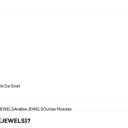
els Da Goat
 JEWELS
Análise JEWELS
Outras Moedas
 (JEWELS)?