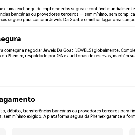
ex, uma exchange de criptomoedas segura e confiável mundialmente
ências bancárias ou provedores terceiros — sem mínimo, sem complica
 mais seguro para comprar Jewels Da Goat e o melhor lugar para compr
segura
a começar a negociar Jewels Da Goat (JEWELS) globalmente. Complete
 da Phemex, respaldado por 2FA e auditorias de reservas, mantém sua
 pagamento
o, débito, transferências bancárias ou provedores terceiros para f
 sem mínimo exigido. A plataforma segura da Phemex garante a form