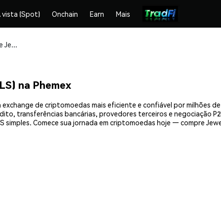
 vista (Spot)
Onchain
Earn
Mais
Compre e armazene Jewels Da Goat (JEWELS) com segurança
LS) na Phemex
exchange de criptomoedas mais eficiente e confiável por milhões d
ito, transferências bancárias, provedores terceiros e negociação P2P
 simples. Comece sua jornada em criptomoedas hoje — compre Jewel