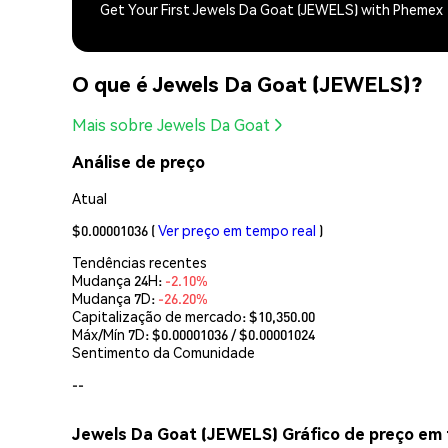
Get Your First Jewels Da Goat (JEWELS) with Phemex
O que é Jewels Da Goat (JEWELS)?
Mais sobre Jewels Da Goat
Análise de preço
Atual
$0.00001036
(
Ver preço em tempo real
)
Tendências recentes
Mudança 24H:
-2.10%
Mudança 7D:
-26.20%
Capitalização de mercado:
$10,350.00
Máx/Mín 7D: $
0.00001036
/ $
0.00001024
Sentimento da Comunidade
--
Jewels Da Goat (JEWELS) Gráfico de preço em 