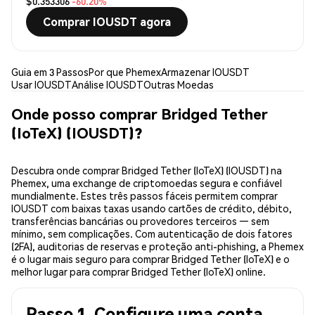
$0.353306
-60.20%
Comprar IOUSDT agora
Guia em 3 Passos
Por que Phemex
Armazenar IOUSDT
Usar IOUSDT
Análise IOUSDT
Outras Moedas
Onde posso comprar Bridged Tether
(IoTeX) (IOUSDT)?
Descubra onde comprar Bridged Tether (IoTeX) (IOUSDT) na
Phemex, uma exchange de criptomoedas segura e confiável
mundialmente. Estes três passos fáceis permitem comprar
IOUSDT com baixas taxas usando cartões de crédito, débito,
transferências bancárias ou provedores terceiros — sem
mínimo, sem complicações. Com autenticação de dois fatores
(2FA), auditorias de reservas e proteção anti-phishing, a Phemex
é o lugar mais seguro para comprar Bridged Tether (IoTeX) e o
melhor lugar para comprar Bridged Tether (IoTeX) online.
Passo 1. Configure uma conta