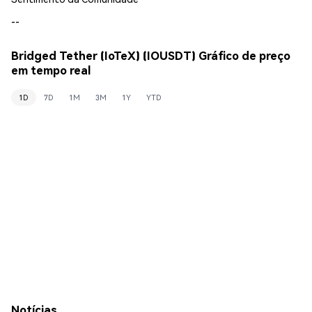
--
Bridged Tether (IoTeX) (IOUSDT) Gráfico de preço
em tempo real
1D
7D
1M
3M
1Y
YTD
Notícias