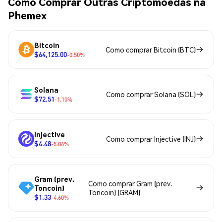
Como Comprar Outras Criptomoedas na
Phemex
Bitcoin
Como comprar Bitcoin (BTC)
$64,125.00
-0.50%
Solana
Como comprar Solana (SOL)
$72.51
-1.10%
Injective
Como comprar Injective (INJ)
$4.48
-5.06%
Gram (prev.
Como comprar Gram (prev.
Toncoin)
Toncoin) (GRAM)
$1.33
-4.60%