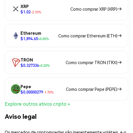
XRP
Como comprar XRP (XRP)
$1.02
-2.10%
Ethereum
Como comprar Ethereum (ETH)
$1,894.65
+0.00%
TRON
Como comprar TRON (TRX)
$0.327336
+0.20%
Pepe
Como comprar Pepe (PEPE)
$0.00000279
-1.70%
Explore outros ativos cripto >
Aviso legal
Os mercados de criptomoedas são inerentemente voláteis, e o