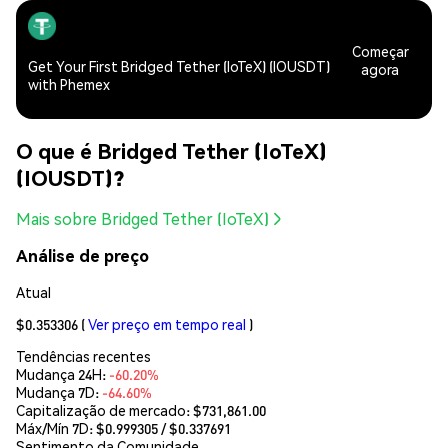
Começar
Get Your First Bridged Tether (IoTeX) (IOUSDT)
agora
with Phemex
O que é Bridged Tether (IoTeX)
(IOUSDT)?
Mais sobre Bridged Tether (IoTeX)
Análise de preço
Atual
$0.353306
(
Ver preço em tempo real
)
Tendências recentes
Mudança 24H:
-60.20%
Mudança 7D:
-64.60%
Capitalização de mercado:
$731,861.00
Máx/Mín 7D: $
0.999305
/ $
0.337691
Sentimento da Comunidade