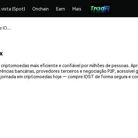
 vista (Spot)
Onchain
Earn
Mais
Compre e armazene IOST (IOST) com segurança
x
 criptomoedas mais eficiente e confiável por milhões de pessoas. A
erências bancárias, provedores terceiros e negociação P2P, acessível
 jornada em criptomoedas hoje — compre IOST de forma segura e co