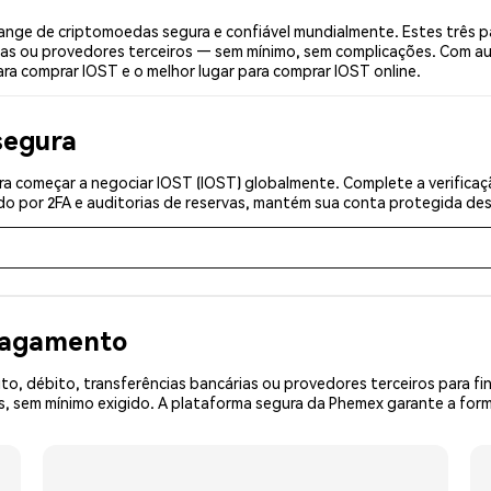
nge de criptomoedas segura e confiável mundialmente. Estes três p
ias ou provedores terceiros — sem mínimo, sem complicações. Com aut
ara comprar IOST e o melhor lugar para comprar IOST online.
segura
a começar a negociar IOST (IOST) globalmente. Complete a verifica
o por 2FA e auditorias de reservas, mantém sua conta protegida desd
 pagamento
o, débito, transferências bancárias ou provedores terceiros para f
sem mínimo exigido. A plataforma segura da Phemex garante a forma