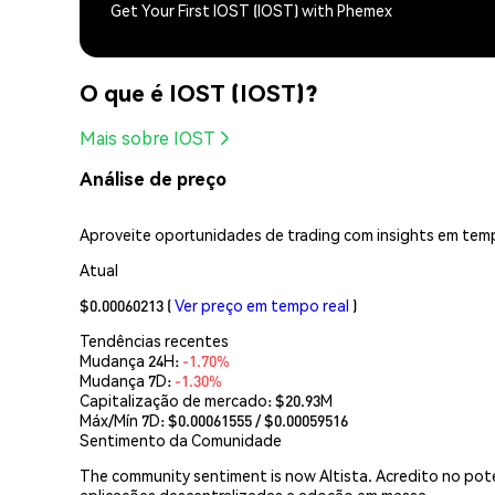
Get Your First IOST (IOST) with Phemex
O que é IOST (IOST)?
Mais sobre IOST
Análise de preço
Aproveite oportunidades de trading com insights em temp
Atual
$0.00060213
(
Ver preço em tempo real
)
Tendências recentes
Mudança 24H:
-1.70%
Mudança 7D:
-1.30%
Capitalização de mercado:
$20.93M
Máx/Mín 7D: $
0.00061555
/ $
0.00059516
Sentimento da Comunidade
The community sentiment is now Altista. Acredito no poten
aplicações descentralizadas e adoção em massa.