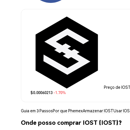
Preço de IOS
$0.00060213
-1.70%
Guia em 3 Passos
Por que Phemex
Armazenar IOST
Usar IO
Onde posso comprar IOST (IOST)?