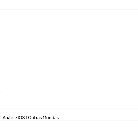
T
ST
Análise IOST
Outras Moedas