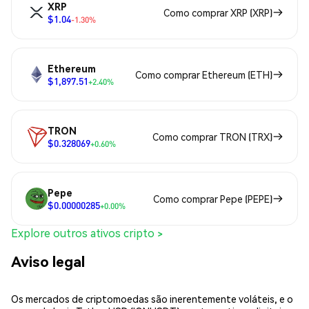
XRP
Como comprar XRP (XRP)
$1.04
-1.30%
Ethereum
Como comprar Ethereum (ETH)
$1,897.51
+2.40%
TRON
Como comprar TRON (TRX)
$0.328069
+0.60%
Pepe
Como comprar Pepe (PEPE)
$0.00000285
+0.00%
Explore outros ativos cripto >
Aviso legal
Os mercados de criptomoedas são inerentemente voláteis, e o