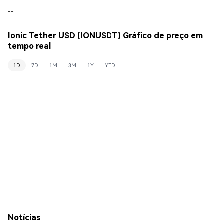
--
Ionic Tether USD (IONUSDT) Gráfico de preço em
tempo real
1D
7D
1M
3M
1Y
YTD
Notícias