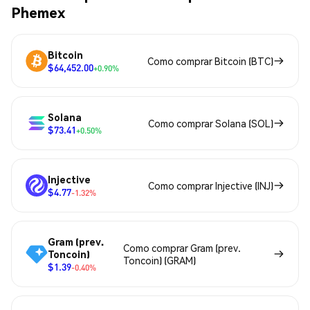
Phemex
Bitcoin
Como comprar Bitcoin (BTC)
$64,452.00
+0.90%
Solana
Como comprar Solana (SOL)
$73.41
+0.50%
Injective
Como comprar Injective (INJ)
$4.77
-1.32%
Gram (prev.
Como comprar Gram (prev.
Toncoin)
Toncoin) (GRAM)
$1.39
-0.40%