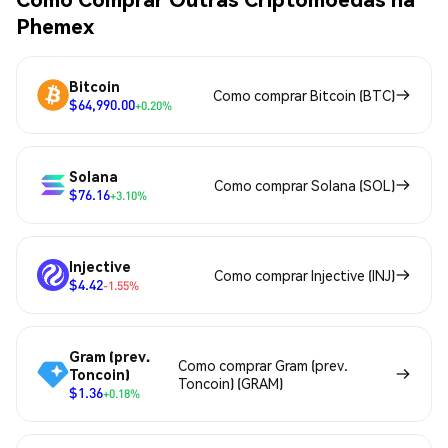
Phemex
Bitcoin
Como comprar Bitcoin (BTC)
$64,990.00
+0.20%
Solana
Como comprar Solana (SOL)
$76.16
+3.10%
Injective
Como comprar Injective (INJ)
$4.42
-1.55%
Gram (prev.
Como comprar Gram (prev.
Toncoin)
Toncoin) (GRAM)
$1.36
+0.18%