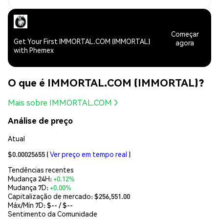
Começar
Get Your First IMMORTAL.COM (IMMORTAL)
agora
with Phemex
O que é IMMORTAL.COM (IMMORTAL)?
Mais sobre IMMORTAL.COM
Análise de preço
Atual
$0.00025655
(
Ver preço em tempo real
)
Tendências recentes
Mudança 24H:
+0.12%
Mudança 7D:
+0.00%
Capitalização de mercado:
$256,551.00
Máx/Mín 7D: $
--
/ $
--
Sentimento da Comunidade