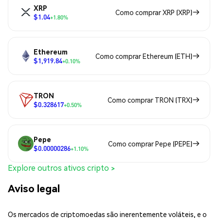
XRP
Como comprar XRP (XRP)
$1.04
+1.80%
Ethereum
Como comprar Ethereum (ETH)
$1,919.84
+0.10%
TRON
Como comprar TRON (TRX)
$0.328617
+0.50%
Pepe
Como comprar Pepe (PEPE)
$0.00000286
+1.10%
Explore outros ativos cripto >
Aviso legal
Os mercados de criptomoedas são inerentemente voláteis, e o