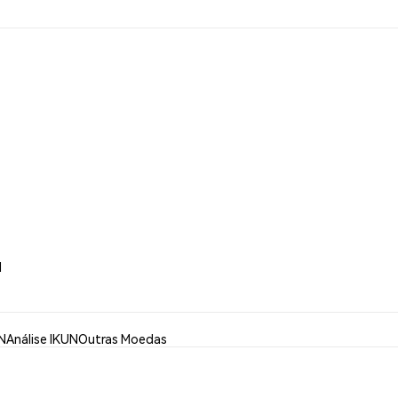
N
N
Análise IKUN
Outras Moedas