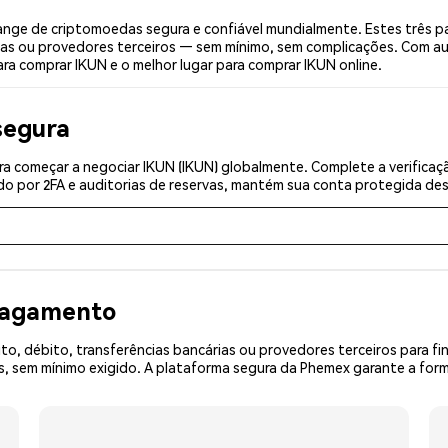
nge de criptomoedas segura e confiável mundialmente. Estes três p
ias ou provedores terceiros — sem mínimo, sem complicações. Com aut
ra comprar IKUN e o melhor lugar para comprar IKUN online.
segura
a começar a negociar IKUN (IKUN) globalmente. Complete a verificaç
o por 2FA e auditorias de reservas, mantém sua conta protegida desd
 pagamento
o, débito, transferências bancárias ou provedores terceiros para f
sem mínimo exigido. A plataforma segura da Phemex garante a forma