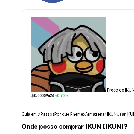
Preço de IKU
$0.00009624
+0.90%
Guia em 3 Passos
Por que Phemex
Armazenar IKUN
Usar IKU
Onde posso comprar IKUN (IKUN)?