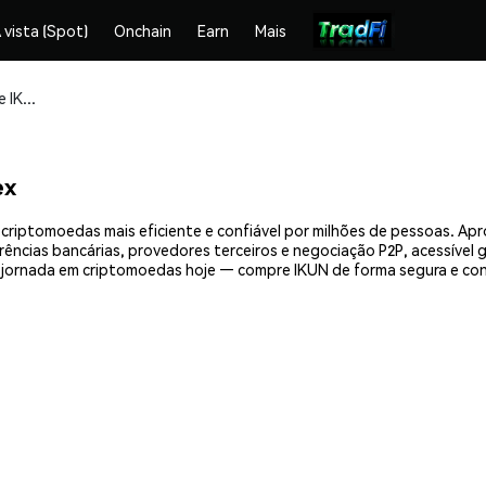
 vista (Spot)
Onchain
Earn
Mais
Compre e armazene IKUN (IKUN) com segurança
ex
criptomoedas mais eficiente e confiável por milhões de pessoas. A
erências bancárias, provedores terceiros e negociação P2P, acessível
 jornada em criptomoedas hoje — compre IKUN de forma segura e con