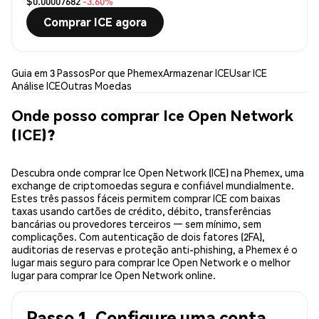
$0.00007682
-3.60%
Comprar ICE agora
Guia em 3 Passos
Por que Phemex
Armazenar ICE
Usar ICE
Análise ICE
Outras Moedas
Onde posso comprar Ice Open Network
(ICE)?
Descubra onde comprar Ice Open Network (ICE) na Phemex, uma
exchange de criptomoedas segura e confiável mundialmente.
Estes três passos fáceis permitem comprar ICE com baixas
taxas usando cartões de crédito, débito, transferências
bancárias ou provedores terceiros — sem mínimo, sem
complicações. Com autenticação de dois fatores (2FA),
auditorias de reservas e proteção anti-phishing, a Phemex é o
lugar mais seguro para comprar Ice Open Network e o melhor
lugar para comprar Ice Open Network online.
Passo 1. Configure uma conta