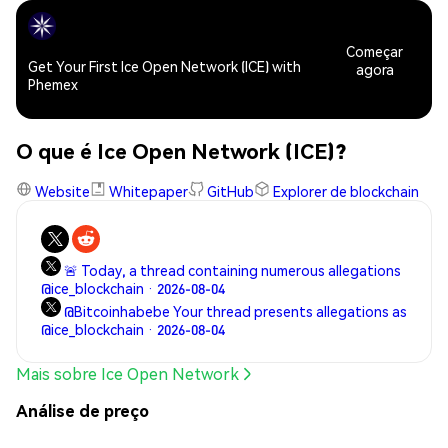
Começar
Get Your First Ice Open Network (ICE) with
agora
Phemex
O que é Ice Open Network (ICE)?
Website
Whitepaper
GitHub
Explorer de blockchain
🚨 Today, a thread containing numerous allegations
@ice_blockchain · 2026-08-04
@Bitcoinhabebe Your thread presents allegations as
@ice_blockchain · 2026-08-04
Mais sobre Ice Open Network
Análise de preço