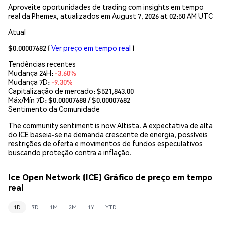
Aproveite oportunidades de trading com insights em tempo
real da Phemex, atualizados em August 7, 2026 at 02:50 AM UTC
Atual
$0.00007682
(
Ver preço em tempo real
)
Tendências recentes
Mudança 24H:
-3.60%
Mudança 7D:
-9.30%
Capitalização de mercado:
$521,843.00
Máx/Mín 7D: $
0.00007688
/ $
0.00007682
Sentimento da Comunidade
The community sentiment is now Altista. A expectativa de alta
do ICE baseia-se na demanda crescente de energia, possíveis
restrições de oferta e movimentos de fundos especulativos
buscando proteção contra a inflação.
Ice Open Network (ICE) Gráfico de preço em tempo
real
1D
7D
1M
3M
1Y
YTD