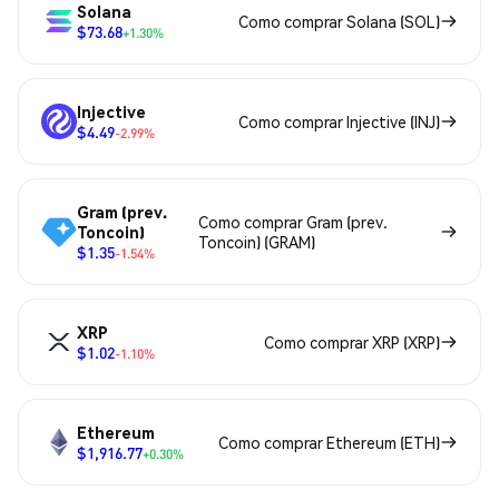
Solana
Como comprar Solana (SOL)
$73.68
+1.30%
Injective
Como comprar Injective (INJ)
$4.49
-2.99%
Gram (prev.
Como comprar Gram (prev.
Toncoin)
Toncoin) (GRAM)
$1.35
-1.54%
XRP
Como comprar XRP (XRP)
$1.02
-1.10%
Ethereum
Como comprar Ethereum (ETH)
$1,916.77
+0.30%