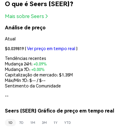
O que é Seers (SEER)?
Mais sobre Seers
Análise de preço
Atual
$0.039819
(
Ver preço em tempo real
)
Tendências recentes
Mudança 24H:
+0.09%
Mudança 7D:
+0.00%
Capitalização de mercado:
$1.35M
Máx/Mín 7D: $
--
/ $
--
Sentimento da Comunidade
--
Seers (SEER) Gráfico de preço em tempo real
1D
7D
1M
3M
1Y
YTD