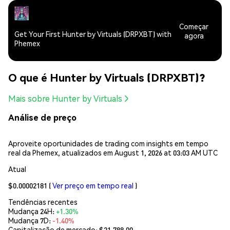
Começar
Get Your First Hunter by Virtuals (DRPXBT) with
agora
Phemex
O que é Hunter by Virtuals (DRPXBT)?
Mais sobre Hunter by Virtuals
Análise de preço
Aproveite oportunidades de trading com insights em tempo
real da Phemex, atualizados em August 1, 2026 at 03:03 AM UTC
Atual
$0.00002181
(
Ver preço em tempo real
)
Tendências recentes
Mudança 24H:
+1.30%
Mudança 7D:
-1.40%
Capitalização de mercado:
$21,788.00