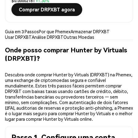
$0.00002181
+1.30%
Comprar DRPXBT agora
Guia em 3 Passos
Por que Phemex
Armazenar DRPXBT
Usar DRPXBT
Análise DRPXBT
Outras Moedas
Onde posso comprar Hunter by Virtuals
(DRPXBT)?
Descubra onde comprar Hunter by Virtuals (DRPXBT) na Phemex,
uma exchange de criptomoedas segura e confiável
mundialmente. Estes três passos fáceis permitem comprar
DRPXBT com baixas taxas usando cartões de crédito, débito,
transferências bancárias ou provedores terceiros — sem
mínimo, sem complicações. Com autenticação de dois fatores
(2FA), auditorias de reservas e proteção anti-phishing, a Phemex
é o lugar mais seguro para comprar Hunter by Virtuals e o melhor
lugar para comprar Hunter by Virtuals online.
Passo 1. Configure uma conta