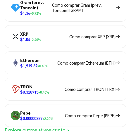
Gram (prev.
Como comprar Gram (prev.
Toncoin)
Toncoin) (GRAM)
$1.36
+0.72%
XRP
Como comprar XRP (XRP)
$1.04
+2.40%
Ethereum
Como comprar Ethereum (ETH)
$1,919.69
+0.40%
TRON
Como comprar TRON (TRX)
$0.328715
+0.40%
Pepe
Como comprar Pepe (PEPE)
$0.00000287
+2.20%
Explore outros ativos cripto >