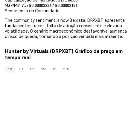
Máx/Mín 7D: $
0.00002226
/ $
0.00002131
Sentimento da Comunidade
The community sentiment is now Baixista. DRPXBT apresenta
fundamentos fracos, falta de adoção consistente e elevada
volatilidade. O cenário macroeconômico desfavorável aumenta
o risco de queda, tornando a posição vendida mais atraente.
Hunter by Virtuals (DRPXBT) Gráfico de preço em
tempo real
1D
7D
1M
3M
1Y
YTD