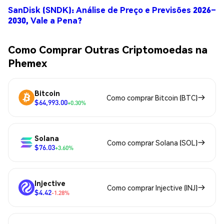
SanDisk (SNDK): Análise de Preço e Previsões 2026–
2030, Vale a Pena?
Como Comprar Outras Criptomoedas na
Phemex
Bitcoin
Como comprar Bitcoin (BTC)
$64,993.00
+0.30%
Solana
Como comprar Solana (SOL)
$76.03
+3.60%
Injective
Como comprar Injective (INJ)
$4.42
-1.28%