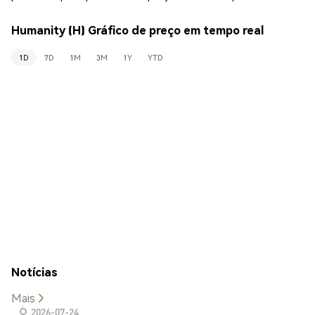
Humanity (H) Gráfico de preço em tempo real
1D
7D
1M
3M
1Y
YTD
Notícias
Mais
2026-07-24