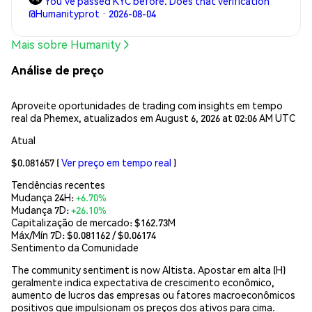
You've passed KYC before. Does that verification
@Humanityprot · 2026-08-04
Mais sobre Humanity
Análise de preço
Aproveite oportunidades de trading com insights em tempo
real da Phemex, atualizados em August 6, 2026 at 02:06 AM UTC
Atual
$0.081657
(
Ver preço em tempo real
)
Tendências recentes
Mudança 24H:
+6.70%
Mudança 7D:
+26.10%
Capitalização de mercado:
$162.73M
Máx/Mín 7D: $
0.081162
/ $
0.06174
Sentimento da Comunidade
The community sentiment is now Altista. Apostar em alta (H)
geralmente indica expectativa de crescimento econômico,
aumento de lucros das empresas ou fatores macroeconômicos
positivos que impulsionam os preços dos ativos para cima.