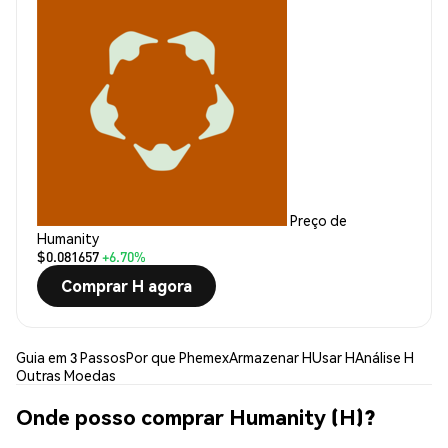
Preço de
Humanity
$0.081657
+6.70%
Comprar H agora
Guia em 3 Passos
Por que Phemex
Armazenar H
Usar H
Análise H
Outras Moedas
Onde posso comprar Humanity (H)?