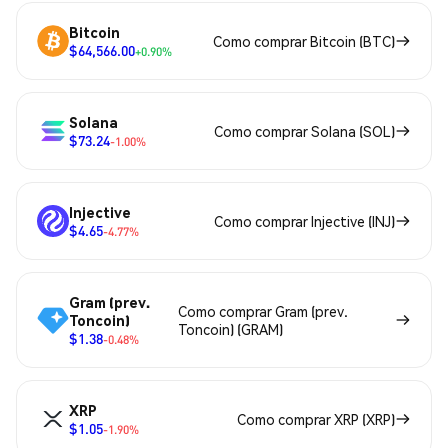
Bitcoin
Como comprar Bitcoin (BTC)
$64,566.00
+0.90%
Solana
Como comprar Solana (SOL)
$73.24
-1.00%
Injective
Como comprar Injective (INJ)
$4.65
-4.77%
Gram (prev.
Como comprar Gram (prev.
Toncoin)
Toncoin) (GRAM)
$1.38
-0.48%
XRP
Como comprar XRP (XRP)
$1.05
-1.90%