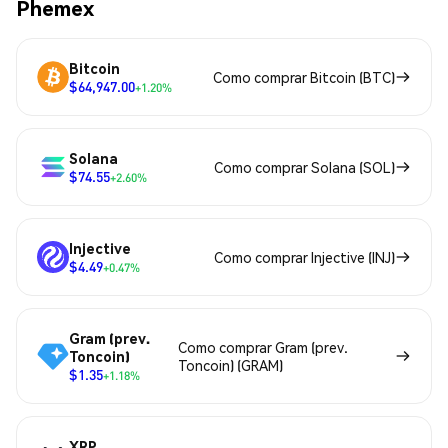
Phemex
Bitcoin
Como comprar Bitcoin (BTC)
$64,947.00
+1.20%
Solana
Como comprar Solana (SOL)
$74.55
+2.60%
Injective
Como comprar Injective (INJ)
$4.49
+0.47%
Gram (prev.
Como comprar Gram (prev.
Toncoin)
Toncoin) (GRAM)
$1.35
+1.18%
XRP