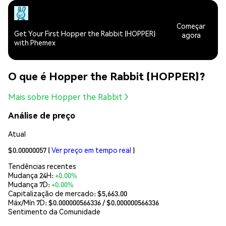
Começar
Get Your First Hopper the Rabbit (HOPPER)
agora
with Phemex
O que é Hopper the Rabbit (HOPPER)?
Mais sobre Hopper the Rabbit
Análise de preço
Atual
$0.00000057
(
Ver preço em tempo real
)
Tendências recentes
Mudança 24H:
+0.00%
Mudança 7D:
+0.00%
Capitalização de mercado:
$5,663.00
Máx/Mín 7D: $
0.000000566336
/ $
0.000000566336
Sentimento da Comunidade