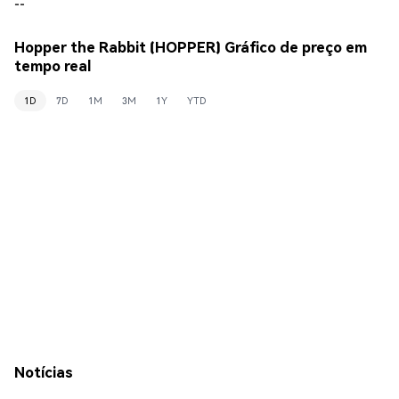
--
Hopper the Rabbit (HOPPER) Gráfico de preço em
tempo real
1D
7D
1M
3M
1Y
YTD
Notícias