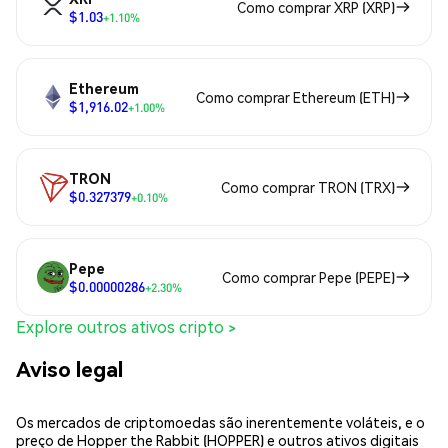
Como comprar XRP (XRP)
$1.03
+1.10%
Ethereum
Como comprar Ethereum (ETH)
$1,916.02
+1.00%
TRON
Como comprar TRON (TRX)
$0.327379
+0.10%
Pepe
Como comprar Pepe (PEPE)
$0.00000286
+2.30%
Explore outros ativos cripto >
Aviso legal
Os mercados de criptomoedas são inerentemente voláteis, e o
preço de Hopper the Rabbit (HOPPER) e outros ativos digitais