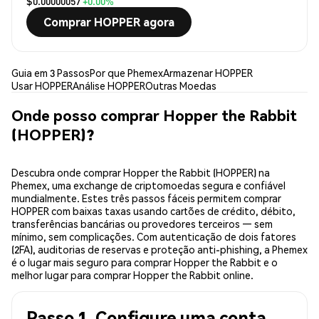
$0.00000057
+0.00%
Comprar HOPPER agora
Guia em 3 Passos
Por que Phemex
Armazenar HOPPER
Usar HOPPER
Análise HOPPER
Outras Moedas
Onde posso comprar Hopper the Rabbit
(HOPPER)?
Descubra onde comprar Hopper the Rabbit (HOPPER) na
Phemex, uma exchange de criptomoedas segura e confiável
mundialmente. Estes três passos fáceis permitem comprar
HOPPER com baixas taxas usando cartões de crédito, débito,
transferências bancárias ou provedores terceiros — sem
mínimo, sem complicações. Com autenticação de dois fatores
(2FA), auditorias de reservas e proteção anti-phishing, a Phemex
é o lugar mais seguro para comprar Hopper the Rabbit e o
melhor lugar para comprar Hopper the Rabbit online.
Passo 1. Configure uma conta