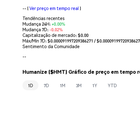
--
(
Ver preço em tempo real
)
Tendências recentes
Mudança 24H:
+0.00%
Mudança 7D:
-0.02%
Capitalização de mercado:
$0.00
Máx/Mín 7D: $
0.000091997209386271
/ $
0.0000919972093862
Sentimento da Comunidade
--
Humanize ($HMT) Gráfico de preço em tempo r
1D
7D
1M
3M
1Y
YTD