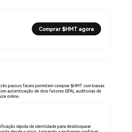
Comprar $HMT agora
três passos fáceis permitem comprar $HMT com baixas
om autenticação de dois fatores (2FA), auditorias de
ize online.
ficação rápida de identidade para desbloquear
gida desde o início, tornando a exchange confiável.