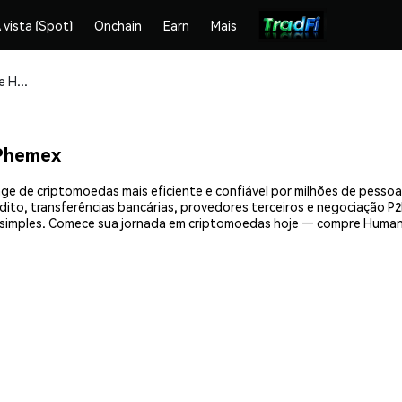
 vista (Spot)
Onchain
Earn
Mais
Compre e armazene Humanize ($HMT) com segurança
Phemex
e de criptomoedas mais eficiente e confiável por milhões de pessoa
ito, transferências bancárias, provedores terceiros e negociação P2P
imples. Comece sua jornada em criptomoedas hoje — compre Humani