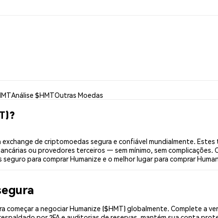
HMT
Análise $HMT
Outras Moedas
T)?
exchange de criptomoedas segura e confiável mundialmente. Estes 
bancárias ou provedores terceiros — sem mínimo, sem complicações. C
is seguro para comprar Humanize e o melhor lugar para comprar Human
segura
a começar a negociar Humanize ($HMT) globalmente. Complete a veri
espaldado por 2FA e auditorias de reservas, mantém sua conta prote