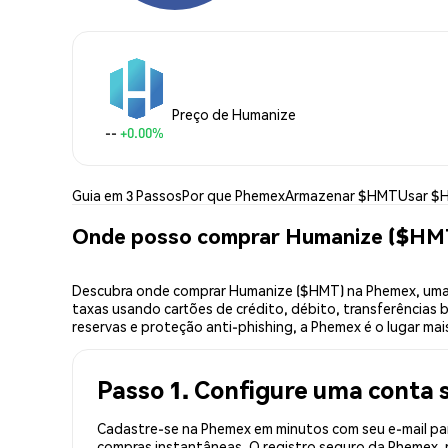
Preço de Humanize
--
+0.00%
Guia em 3 Passos
Por que Phemex
Armazenar $HMT
Usar $
Onde posso comprar Humanize ($HM
Descubra onde comprar Humanize ($HMT) na Phemex, uma 
taxas usando cartões de crédito, débito, transferências 
reservas e proteção anti-phishing, a Phemex é o lugar ma
Passo 1. Configure uma conta 
Cadastre-se na Phemex em minutos com seu e-mail par
compras instantâneas. O registro seguro da Phemex, r