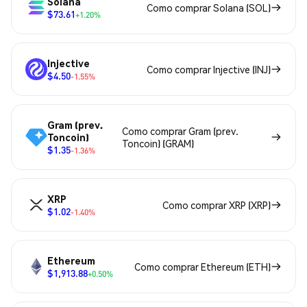
Solana
Como comprar Solana (SOL)
$73.61
+1.20%
Injective
Como comprar Injective (INJ)
$4.50
-1.55%
Gram (prev.
Como comprar Gram (prev.
Toncoin)
Toncoin) (GRAM)
$1.35
-1.36%
XRP
Como comprar XRP (XRP)
$1.02
-1.40%
Ethereum
Como comprar Ethereum (ETH)
$1,913.88
+0.50%