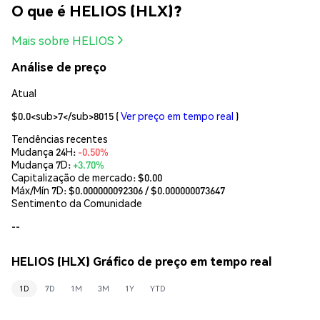
O que é HELIOS (HLX)?
Mais sobre HELIOS
Análise de preço
Atual
$0.0<sub>7</sub>8015
(
Ver preço em tempo real
)
Tendências recentes
Mudança 24H:
-0.50%
Mudança 7D:
+3.70%
Capitalização de mercado:
$0.00
Máx/Mín 7D: $
0.000000092306
/ $
0.000000073647
Sentimento da Comunidade
--
HELIOS (HLX) Gráfico de preço em tempo real
1D
7D
1M
3M
1Y
YTD