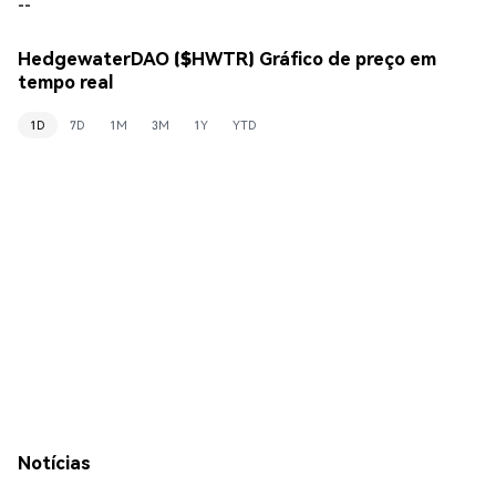
--
HedgewaterDAO ($HWTR) Gráfico de preço em
tempo real
1D
7D
1M
3M
1Y
YTD
Notícias