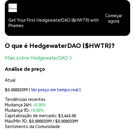
Começar
Get Your First HedgewaterDAO ($HWTR) with
agora
Phemex
O que é HedgewaterDAO ($HWTR)?
Mais sobre HedgewaterDAO
Análise de preço
Atual
$0.00003399
(
Ver preço em tempo real
)
Tendências recentes
Mudança 24H:
+0.00%
Mudança 7D:
+0.00%
Capitalização de mercado:
$3,643.00
Máx/Mín 7D: $
0.00003399
/ $
0.00003399
Sentimento da Comunidade