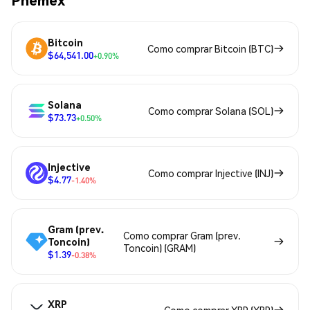
Bitcoin
Como comprar Bitcoin (BTC)
$64,541.00
+0.90%
Solana
Como comprar Solana (SOL)
$73.73
+0.50%
Injective
Como comprar Injective (INJ)
$4.77
-1.40%
Gram (prev.
Como comprar Gram (prev.
Toncoin)
Toncoin) (GRAM)
$1.39
-0.38%
XRP
Como comprar XRP (XRP)