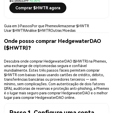
$0.00003399
+0.00%
Comprar $HWTR agora
Guia em 3 Passos
Por que Phemex
Armazenar $HWTR
Usar $HWTR
Análise $HWTR
Outras Moedas
Onde posso comprar HedgewaterDAO
($HWTR)?
Descubra onde comprar HedgewaterDAO ($HWTR) na Phemex,
uma exchange de criptomoedas segura e confiável
mundialmente. Estes três passos fáceis permitem comprar
$HWTR com baixas taxas usando cartões de crédito, débito,
transferências bancárias ou provedores terceiros — sem
mínimo, sem complicações. Com autenticação de dois fatores
(2FA), auditorias de reservas e proteção anti-phishing, a Phemex
é o lugar mais seguro para comprar HedgewaterDAO e o melhor
lugar para comprar HedgewaterDAO online.
Passo 1. Configure uma conta