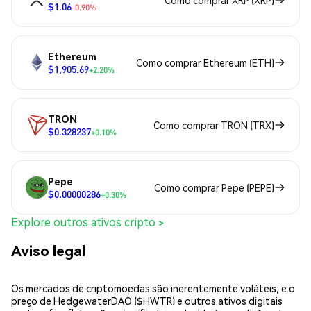
$1.06
-0.90%
Ethereum
Como comprar Ethereum (ETH)
$1,905.69
+2.20%
TRON
Como comprar TRON (TRX)
$0.328237
+0.10%
Pepe
Como comprar Pepe (PEPE)
$0.00000286
+0.30%
Explore outros ativos cripto >
Aviso legal
Os mercados de criptomoedas são inerentemente voláteis, e o
preço de HedgewaterDAO ($HWTR) e outros ativos digitais