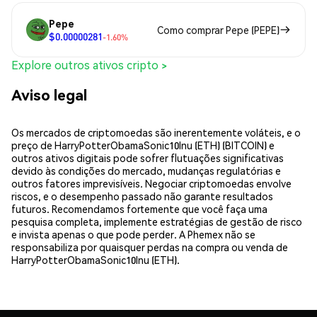
Pepe
Como comprar Pepe (PEPE)
$0.00000281
-1.60%
Explore outros ativos cripto >
Aviso legal
Os mercados de criptomoedas são inerentemente voláteis, e o
preço de HarryPotterObamaSonic10Inu (ETH) (BITCOIN) e
outros ativos digitais pode sofrer flutuações significativas
devido às condições do mercado, mudanças regulatórias e
outros fatores imprevisíveis. Negociar criptomoedas envolve
riscos, e o desempenho passado não garante resultados
futuros. Recomendamos fortemente que você faça uma
pesquisa completa, implemente estratégias de gestão de risco
e invista apenas o que pode perder. A Phemex não se
responsabiliza por quaisquer perdas na compra ou venda de
HarryPotterObamaSonic10Inu (ETH).