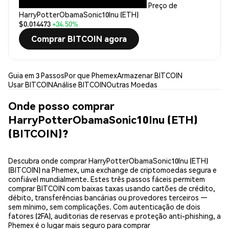
Preço de
HarryPotterObamaSonic10Inu (ETH)
$0.014473
+34.50%
Comprar BITCOIN agora
Guia em 3 Passos
Por que Phemex
Armazenar BITCOIN
Usar BITCOIN
Análise BITCOIN
Outras Moedas
Onde posso comprar
HarryPotterObamaSonic10Inu (ETH)
(BITCOIN)?
Descubra onde comprar HarryPotterObamaSonic10Inu (ETH)
(BITCOIN) na Phemex, uma exchange de criptomoedas segura e
confiável mundialmente. Estes três passos fáceis permitem
comprar BITCOIN com baixas taxas usando cartões de crédito,
débito, transferências bancárias ou provedores terceiros —
sem mínimo, sem complicações. Com autenticação de dois
fatores (2FA), auditorias de reservas e proteção anti-phishing, a
Phemex é o lugar mais seguro para comprar