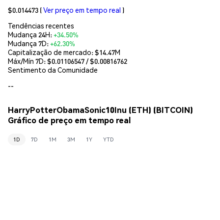
$0.014473
(
Ver preço em tempo real
)
Tendências recentes
Mudança 24H:
+34.50%
Mudança 7D:
+62.30%
Capitalização de mercado:
$14.47M
Máx/Mín 7D: $
0.01106547
/ $
0.00816762
Sentimento da Comunidade
--
HarryPotterObamaSonic10Inu (ETH) (BITCOIN)
Gráfico de preço em tempo real
1D
7D
1M
3M
1Y
YTD