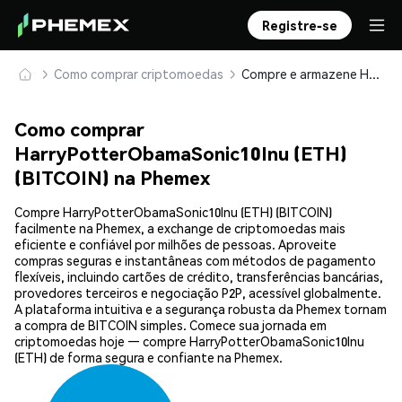
Registre-se
Como comprar criptomoedas
Compre e armazene HarryPotterObamaSonic10Inu (ETH) (BITCOIN) com segurança
Como comprar
HarryPotterObamaSonic10Inu (ETH)
(BITCOIN) na Phemex
Compre HarryPotterObamaSonic10Inu (ETH) (BITCOIN)
facilmente na Phemex, a exchange de criptomoedas mais
eficiente e confiável por milhões de pessoas. Aproveite
compras seguras e instantâneas com métodos de pagamento
flexíveis, incluindo cartões de crédito, transferências bancárias,
provedores terceiros e negociação P2P, acessível globalmente.
A plataforma intuitiva e a segurança robusta da Phemex tornam
a compra de BITCOIN simples. Comece sua jornada em
criptomoedas hoje — compre HarryPotterObamaSonic10Inu
(ETH) de forma segura e confiante na Phemex.