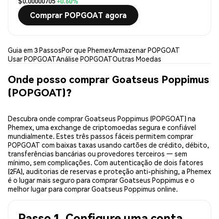
$0.00000705
+0.60%
Comprar POPGOAT agora
Guia em 3 Passos
Por que Phemex
Armazenar POPGOAT
Usar POPGOAT
Análise POPGOAT
Outras Moedas
Onde posso comprar Goatseus Poppimus
(POPGOAT)?
Descubra onde comprar Goatseus Poppimus (POPGOAT) na
Phemex, uma exchange de criptomoedas segura e confiável
mundialmente. Estes três passos fáceis permitem comprar
POPGOAT com baixas taxas usando cartões de crédito, débito,
transferências bancárias ou provedores terceiros — sem
mínimo, sem complicações. Com autenticação de dois fatores
(2FA), auditorias de reservas e proteção anti-phishing, a Phemex
é o lugar mais seguro para comprar Goatseus Poppimus e o
melhor lugar para comprar Goatseus Poppimus online.
Passo 1. Configure uma conta