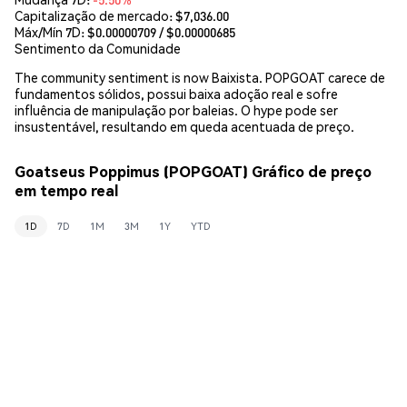
Capitalização de mercado:
$7,036.00
Máx/Mín 7D: $
0.00000709
/ $
0.00000685
Sentimento da Comunidade
The community sentiment is now Baixista. POPGOAT carece de
fundamentos sólidos, possui baixa adoção real e sofre
influência de manipulação por baleias. O hype pode ser
insustentável, resultando em queda acentuada de preço.
Goatseus Poppimus (POPGOAT) Gráfico de preço
em tempo real
1D
7D
1M
3M
1Y
YTD