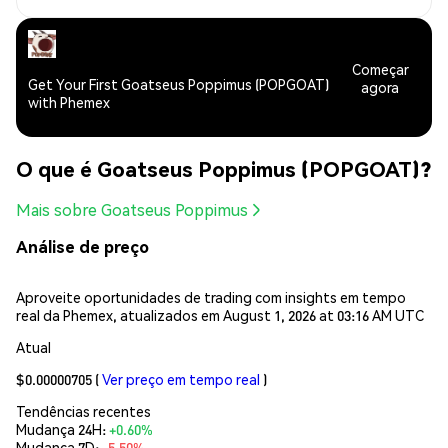
Começar
Get Your First Goatseus Poppimus (POPGOAT)
agora
with Phemex
O que é Goatseus Poppimus (POPGOAT)?
Mais sobre Goatseus Poppimus
Análise de preço
Aproveite oportunidades de trading com insights em tempo
real da Phemex, atualizados em August 1, 2026 at 03:16 AM UTC
Atual
$0.00000705
(
Ver preço em tempo real
)
Tendências recentes
Mudança 24H:
+0.60%
Mudança 7D:
-5.50%