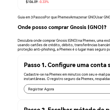
$106.09
-0.33%
Guia em 3 Passos
Por que Phemex
Armazenar GNO
Usar GN
Onde posso comprar Gnosis (GNO)?
Descubra onde comprar Gnosis (GNO) na Phemex, uma exch
usando cartões de crédito, débito, transferências bancár
proteção anti-phishing, a Phemex é o lugar mais seguro pa
Passo 1. Configure uma conta 
Cadastre-se na Phemex em minutos com seu e-mail par
instantâneas. O registro seguro da Phemex, respaldad
Registrar Agora
Passo 2. Escolher método de