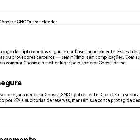
O
Análise GNO
Outras Moedas
ange de criptomoedas segura e confiável mundialmente. Estes três
ias ou provedores terceiros — sem mínimo, sem complicações. Com aut
ra comprar Gnosis e o melhor lugar para comprar Gnosis online.
segura
a começar a negociar Gnosis (GNO) globalmente. Complete a verific
o por 2FA e auditorias de reservas, mantém sua conta protegida desd
 pagamento