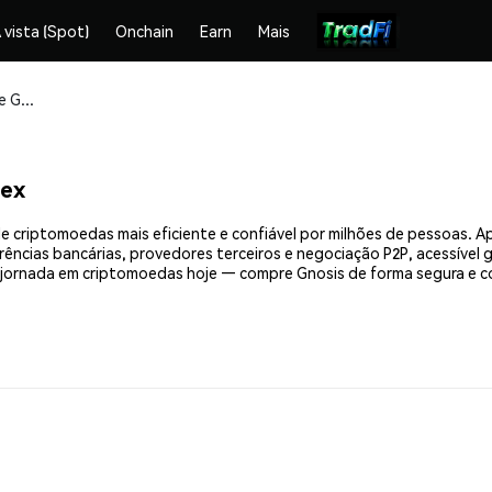
 vista (Spot)
Onchain
Earn
Mais
Compre e armazene Gnosis (GNO) com segurança
mex
e criptomoedas mais eficiente e confiável por milhões de pessoas. 
erências bancárias, provedores terceiros e negociação P2P, acessível
jornada em criptomoedas hoje — compre Gnosis de forma segura e c