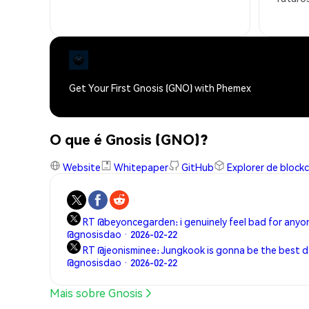
Get Your First Gnosis (GNO) with Phemex
O que é Gnosis (GNO)?
Website
Whitepaper
GitHub
Explorer de block
RT @beyoncegarden: i genuinely feel bad for anyo
@gnosisdao · 2026-02-22
RT @jeonisminee: Jungkook is gonna be the best 
@gnosisdao · 2026-02-22
Mais sobre Gnosis