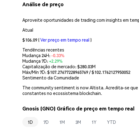
Análise de preço
Aproveite oportunidades de trading com insights em temp
Atual
$106.09
(
Ver preço em tempo real
)
Tendências recentes
Mudança 24H:
-0.33%
Mudança 7D:
+2.29%
Capitalização de mercado:
$280.03M
Máx/Mín 7D: $
107.27677228965769
/ $
102.1762127950052
Sentimento da Comunidade
The community sentiment is now Altista. Acredita-se que
constantes no ecossistema blockchain.
Gnosis (GNO) Gráfico de preço em tempo real
1D
7D
1M
3M
1Y
YTD