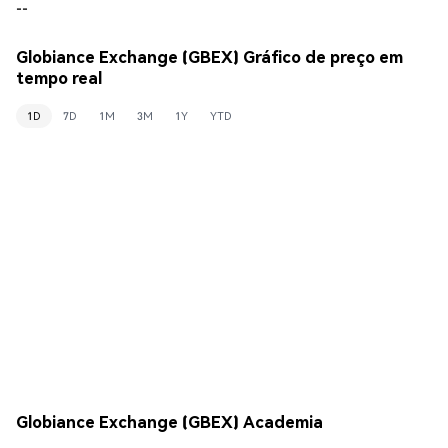
--
Globiance Exchange (GBEX) Gráfico de preço em
tempo real
1D
7D
1M
3M
1Y
YTD
Globiance Exchange (GBEX) Academia