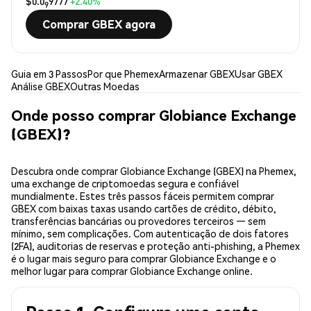
$0.0
9777
+2.40%
9
Comprar GBEX agora
Guia em 3 Passos
Por que Phemex
Armazenar GBEX
Usar GBEX
Análise GBEX
Outras Moedas
Onde posso comprar Globiance Exchange
(GBEX)?
Descubra onde comprar Globiance Exchange (GBEX) na Phemex,
uma exchange de criptomoedas segura e confiável
mundialmente. Estes três passos fáceis permitem comprar
GBEX com baixas taxas usando cartões de crédito, débito,
transferências bancárias ou provedores terceiros — sem
mínimo, sem complicações. Com autenticação de dois fatores
(2FA), auditorias de reservas e proteção anti-phishing, a Phemex
é o lugar mais seguro para comprar Globiance Exchange e o
melhor lugar para comprar Globiance Exchange online.