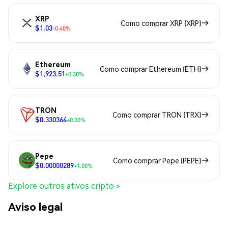
XRP
Como comprar XRP (XRP)
$1.03
-0.40%
Ethereum
Como comprar Ethereum (ETH)
$1,923.51
+0.30%
TRON
Como comprar TRON (TRX)
$0.330364
+0.30%
Pepe
Como comprar Pepe (PEPE)
$0.00000289
+1.00%
Explore outros ativos cripto >
Aviso legal