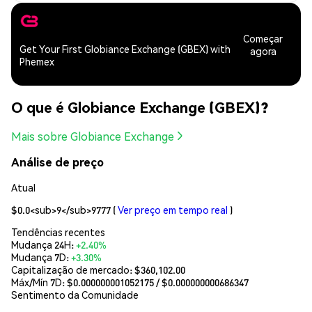
Começar
Get Your First Globiance Exchange (GBEX) with
agora
Phemex
O que é Globiance Exchange (GBEX)?
Mais sobre Globiance Exchange
Análise de preço
Atual
$0.0<sub>9</sub>9777
(
Ver preço em tempo real
)
Tendências recentes
Mudança 24H:
+2.40%
Mudança 7D:
+3.30%
Capitalização de mercado:
$360,102.00
Máx/Mín 7D: $
0.000000001052175
/ $
0.000000000686347
Sentimento da Comunidade