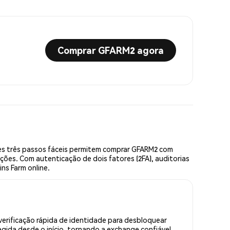
Comprar GFARM2 agora
es três passos fáceis permitem comprar GFARM2 com
ções. Com autenticação de dois fatores (2FA), auditorias
ns Farm online.
erificação rápida de identidade para desbloquear
gida desde o início, tornando a exchange confiável.