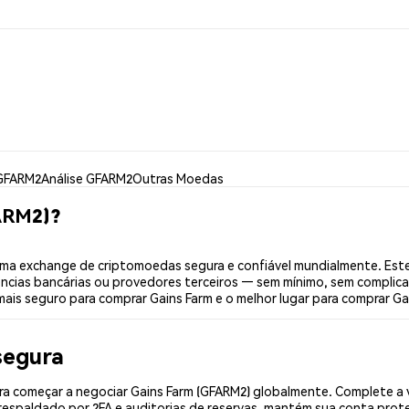
GFARM2
Análise GFARM2
Outras Moedas
ARM2)?
ma exchange de criptomoedas segura e confiável mundialmente. Est
ências bancárias ou provedores terceiros — sem mínimo, sem complica
mais seguro para comprar Gains Farm e o melhor lugar para comprar Gai
segura
a começar a negociar Gains Farm (GFARM2) globalmente. Complete a v
espaldado por 2FA e auditorias de reservas, mantém sua conta prote