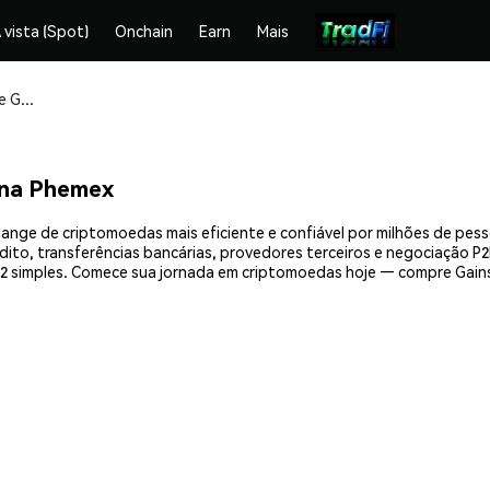
 vista (Spot)
Onchain
Earn
Mais
Compre e armazene Gains Farm (GFARM2) com segurança
 na Phemex
ange de criptomoedas mais eficiente e confiável por milhões de pes
ito, transferências bancárias, provedores terceiros e negociação P2P
 simples. Comece sua jornada em criptomoedas hoje — compre Gains 