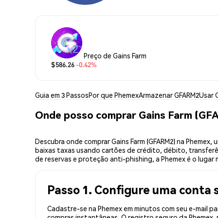
Preço de Gains Farm
$586.26
-0.42%
Guia em 3 Passos
Por que Phemex
Armazenar GFARM2
Usar 
Onde posso comprar Gains Farm (GF
Descubra onde comprar Gains Farm (GFARM2) na Phemex, u
baixas taxas usando cartões de crédito, débito, transfer
de reservas e proteção anti-phishing, a Phemex é o lugar 
Passo 1. Configure uma conta 
Cadastre-se na Phemex em minutos com seu e-mail par
compras instantâneas. O registro seguro da Phemex, r