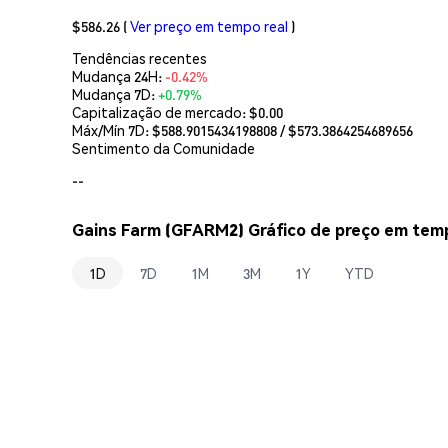
$586.26
(
Ver preço em tempo real
)
Tendências recentes
Mudança 24H:
-0.42%
Mudança 7D:
+0.79%
Capitalização de mercado:
$0.00
Máx/Mín 7D: $
588.9015434198808
/ $
573.3864254689656
Sentimento da Comunidade
--
Gains Farm (GFARM2) Gráfico de preço em temp
1D
7D
1M
3M
1Y
YTD