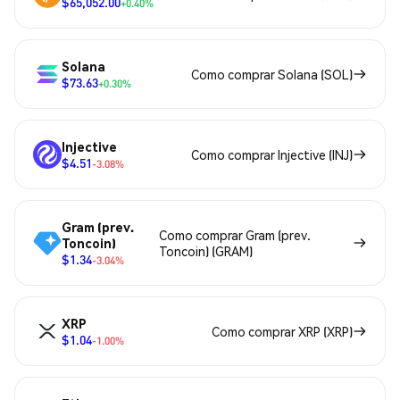
$65,052.00
+0.40%
Solana
Como comprar Solana (SOL)
$73.63
+0.30%
Injective
Como comprar Injective (INJ)
$4.51
-3.08%
Gram (prev.
Como comprar Gram (prev.
Toncoin)
Toncoin) (GRAM)
$1.34
-3.04%
XRP
Como comprar XRP (XRP)
$1.04
-1.00%