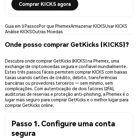
Comprar KICKS agora
Guia em 3 Passos
Por que Phemex
Armazenar KICKS
Usar KICKS
Análise KICKS
Outras Moedas
Onde posso comprar GetKicks (KICKS)?
Descubra onde comprar GetKicks (KICKS) na Phemex, uma
exchange de criptomoedas segura e confiável mundialmente.
Estes três passos fáceis permitem comprar KICKS com baixas
taxas usando cartões de crédito, débito, transferências
bancárias ou provedores terceiros — sem mínimo, sem
complicações. Com autenticação de dois fatores (2FA),
auditorias de reservas e proteção anti-phishing, a Phemex é o
lugar mais seguro para comprar GetKicks e o melhor lugar para
comprar GetKicks online.
Passo 1. Configure uma conta
segura