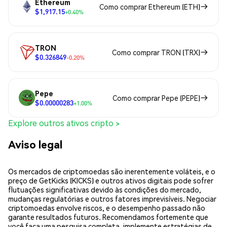
Ethereum
Como comprar Ethereum (ETH)
$1,917.15
+0.40%
TRON
Como comprar TRON (TRX)
$0.326849
-0.20%
Pepe
Como comprar Pepe (PEPE)
$0.00000283
+1.00%
Explore outros ativos cripto >
Aviso legal
Os mercados de criptomoedas são inerentemente voláteis, e o
preço de GetKicks (KICKS) e outros ativos digitais pode sofrer
flutuações significativas devido às condições do mercado,
mudanças regulatórias e outros fatores imprevisíveis. Negociar
criptomoedas envolve riscos, e o desempenho passado não
garante resultados futuros. Recomendamos fortemente que
você faça uma pesquisa completa, implemente estratégias de