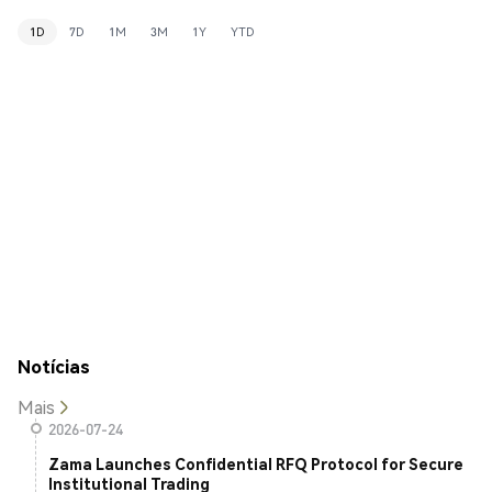
1D
7D
1M
3M
1Y
YTD
Notícias
Mais
2026-07-24
Zama Launches Confidential RFQ Protocol for Secure
Institutional Trading