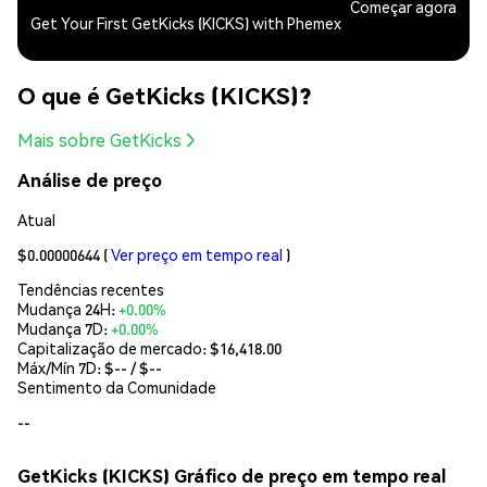
Começar agora
Get Your First GetKicks (KICKS) with Phemex
O que é GetKicks (KICKS)?
Mais sobre GetKicks
Análise de preço
Atual
$0.00000644
(
Ver preço em tempo real
)
Tendências recentes
Mudança 24H:
+0.00%
Mudança 7D:
+0.00%
Capitalização de mercado:
$16,418.00
Máx/Mín 7D: $
--
/ $
--
Sentimento da Comunidade
--
GetKicks (KICKS) Gráfico de preço em tempo real