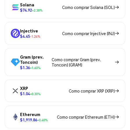
Solana
Como comprar Solana (SOL)
$74.92
+2.30%
Injective
Como comprar Injective (INJ)
$4.45
-1.24%
Gram (prev.
Como comprar Gram (prev.
Toncoin)
Toncoin) (GRAM)
$1.36
+1.60%
XRP
Como comprar XRP (XRP)
$1.04
+0.30%
Ethereum
Como comprar Ethereum (ETH)
$1,919.86
+0.40%