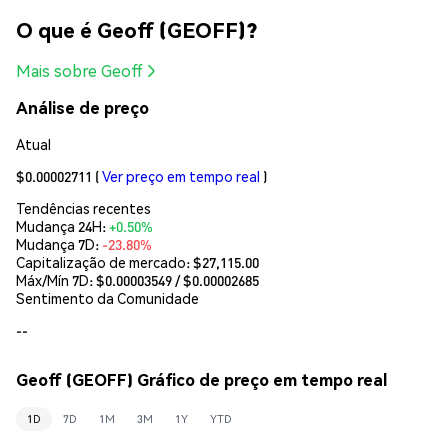
O que é Geoff (GEOFF)?
Mais sobre Geoff
Análise de preço
Atual
$0.00002711
(
Ver preço em tempo real
)
Tendências recentes
Mudança 24H:
+0.50%
Mudança 7D:
-23.80%
Capitalização de mercado:
$27,115.00
Máx/Mín 7D: $
0.00003549
/ $
0.00002685
Sentimento da Comunidade
--
Geoff (GEOFF) Gráfico de preço em tempo real
1D
7D
1M
3M
1Y
YTD