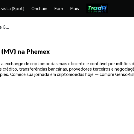
 vista (Spot)
Onchain
Earn
Mais
Compre e armazene GensoKishi Metaverse (MV) com segurança
 (MV) na Phemex
a exchange de criptomoedas mais eficiente e confiável por milhões 
crédito, transferências bancárias, provedores terceiros e negociação
ples. Comece sua jornada em criptomoedas hoje — compre GensoKish