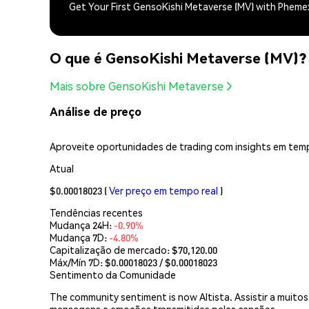
Get Your First GensoKishi Metaverse (MV) with Pheme
O que é GensoKishi Metaverse (MV)?
Mais sobre GensoKishi Metaverse
Análise de preço
Aproveite oportunidades de trading com insights em temp
Atual
$0.00018023
(
Ver preço em tempo real
)
Tendências recentes
Mudança 24H:
-0.90%
Mudança 7D:
-4.80%
Capitalização de mercado:
$70,120.00
Máx/Mín 7D: $
0.00018023
/ $
0.00018023
Sentimento da Comunidade
The community sentiment is now Altista. Assistir a muitos
mensagens e emoções transmitidas pelas canções.