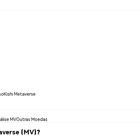
soKishi Metaverse
álise MV
Outras Moedas
averse (MV)?