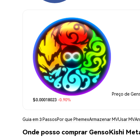
Preço de Gen
$0.00018023
-0.90%
Guia em 3 Passos
Por que Phemex
Armazenar MV
Usar MV
An
Onde posso comprar GensoKishi Met