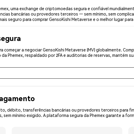
mex, uma exchange de criptomoedas segura e confiável mundialment
ências bancárias ou provedores terceiros — sem mínimo, sem complica
 mais seguro para comprar GensoKishi Metaverse e o melhor lugar par
segura
a começar a negociar GensoKishi Metaverse (MV) globalmente. Comple
 da Phemex, respaldado por 2FA e auditorias de reservas, mantém sua
 pagamento
o, débito, transferências bancárias ou provedores terceiros para f
sem mínimo exigido. A plataforma segura da Phemex garante a forma