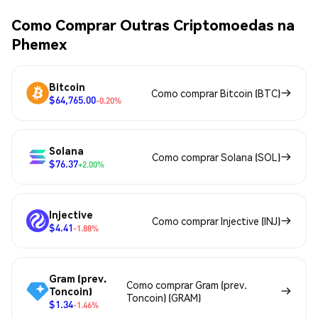
Como Comprar Outras Criptomoedas na
Phemex
Bitcoin
Como comprar Bitcoin (BTC)
$64,765.00
-0.20%
Solana
Como comprar Solana (SOL)
$76.37
+2.00%
Injective
Como comprar Injective (INJ)
$4.41
-1.88%
Gram (prev.
Como comprar Gram (prev.
Toncoin)
Toncoin) (GRAM)
$1.34
-1.46%