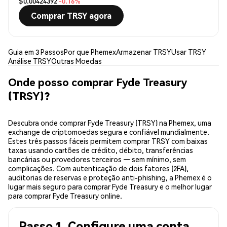
$0.00424392
-0.16%
Comprar TRSY agora
Guia em 3 Passos
Por que Phemex
Armazenar TRSY
Usar TRSY
Análise TRSY
Outras Moedas
Onde posso comprar Fyde Treasury
(TRSY)?
Descubra onde comprar Fyde Treasury (TRSY) na Phemex, uma
exchange de criptomoedas segura e confiável mundialmente.
Estes três passos fáceis permitem comprar TRSY com baixas
taxas usando cartões de crédito, débito, transferências
bancárias ou provedores terceiros — sem mínimo, sem
complicações. Com autenticação de dois fatores (2FA),
auditorias de reservas e proteção anti-phishing, a Phemex é o
lugar mais seguro para comprar Fyde Treasury e o melhor lugar
para comprar Fyde Treasury online.
Passo 1. Configure uma conta