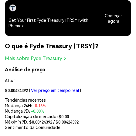
Começar
Get Your First Fyde Treasury (TRSY) with
agora
Phemex
O que é Fyde Treasury (TRSY)?
Mais sobre Fyde Treasury
Análise de preço
Atual
$0.00424392
(
Ver preço em tempo real
)
Tendências recentes
Mudança 24H:
-0.16%
Mudança 7D:
+0.00%
Capitalização de mercado:
$0.00
Máx/Mín 7D: $
0.00424392
/ $
0.00424392
Sentimento da Comunidade