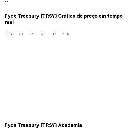
--
Fyde Treasury (TRSY) Gráfico de preço em tempo
real
1D
7D
1M
3M
1Y
YTD
Fyde Treasury (TRSY) Academia