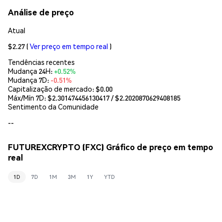
Análise de preço
Atual
$2.27
(
Ver preço em tempo real
)
Tendências recentes
Mudança 24H:
+0.52%
Mudança 7D:
-0.51%
Capitalização de mercado:
$0.00
Máx/Mín 7D: $
2.301474456130417
/ $
2.2020870629408185
Sentimento da Comunidade
--
FUTUREXCRYPTO (FXC) Gráfico de preço em tempo
real
1D
7D
1M
3M
1Y
YTD