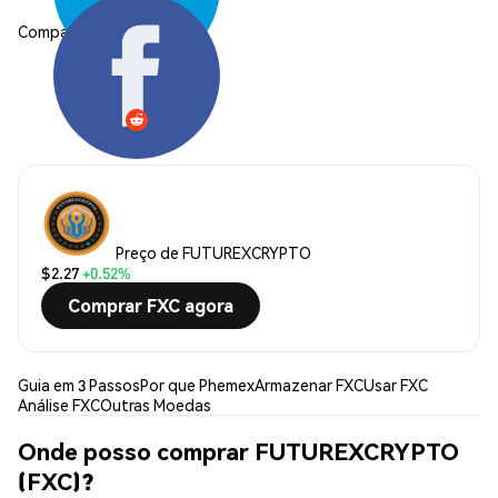
Compartilhar:
Preço de FUTUREXCRYPTO
$2.27
+0.52%
Comprar FXC agora
Guia em 3 Passos
Por que Phemex
Armazenar FXC
Usar FXC
Análise FXC
Outras Moedas
Onde posso comprar FUTUREXCRYPTO
(FXC)?