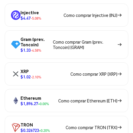
Injective
Como comprar Injective (INJ)
$4.47
-5.08%
Gram (prev.
Como comprar Gram (prev.
Toncoin)
Toncoin) (GRAM)
$1.33
-4.58%
XRP
Como comprar XRP (XRP)
$1.02
-2.10%
Ethereum
Como comprar Ethereum (ETH)
$1,896.27
+0.00%
TRON
Como comprar TRON (TRX)
$0.326723
+0.20%