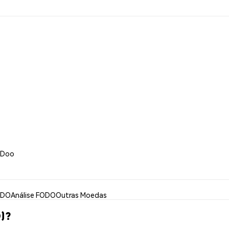
oDoo
ODO
Análise FODO
Outras Moedas
)?