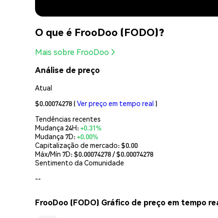
O que é FrooDoo (FODO)?
Mais sobre FrooDoo
Análise de preço
Atual
$0.00074278
(
Ver preço em tempo real
)
Tendências recentes
Mudança 24H:
+0.31%
Mudança 7D:
+0.00%
Capitalização de mercado:
$0.00
Máx/Mín 7D: $
0.00074278
/ $
0.00074278
Sentimento da Comunidade
--
FrooDoo (FODO) Gráfico de preço em tempo re