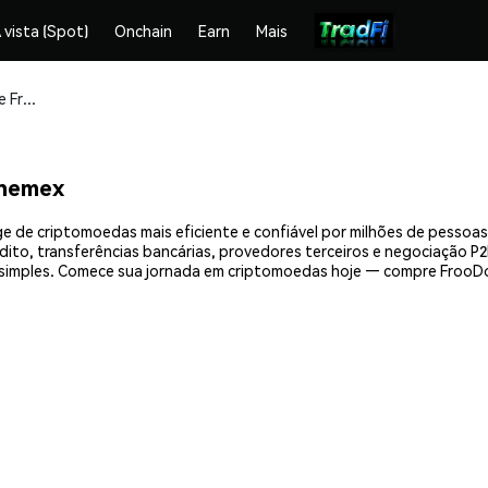
 vista (Spot)
Onchain
Earn
Mais
Compre e armazene FrooDoo (FODO) com segurança
Phemex
 de criptomoedas mais eficiente e confiável por milhões de pessoas
ito, transferências bancárias, provedores terceiros e negociação P2P
imples. Comece sua jornada em criptomoedas hoje — compre FrooDo