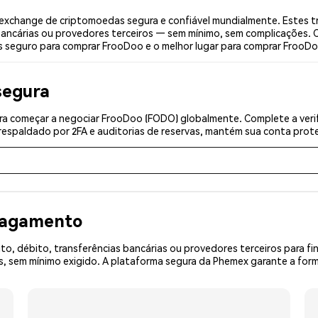
xchange de criptomoedas segura e confiável mundialmente. Estes t
bancárias ou provedores terceiros — sem mínimo, sem complicações. C
is seguro para comprar FrooDoo e o melhor lugar para comprar FrooDo
segura
a começar a negociar FrooDoo (FODO) globalmente. Complete a verif
espaldado por 2FA e auditorias de reservas, mantém sua conta prote
 pagamento
o, débito, transferências bancárias ou provedores terceiros para f
 sem mínimo exigido. A plataforma segura da Phemex garante a form