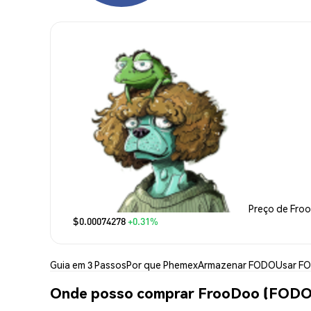
Preço de Fro
$0.00074278
+0.31%
Guia em 3 Passos
Por que Phemex
Armazenar FODO
Usar F
Onde posso comprar FrooDoo (FODO