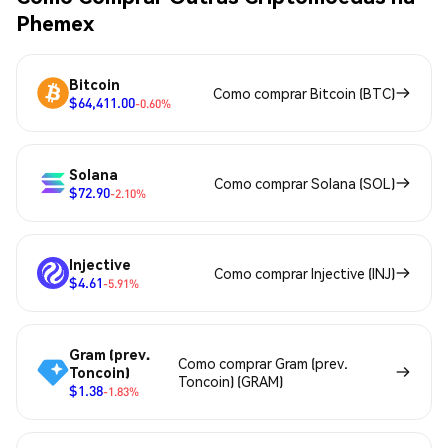
Phemex
Bitcoin
Como comprar Bitcoin (BTC)
$64,411.00
-0.60%
Solana
Como comprar Solana (SOL)
$72.90
-2.10%
Injective
Como comprar Injective (INJ)
$4.61
-5.91%
Gram (prev.
Como comprar Gram (prev.
Toncoin)
Toncoin) (GRAM)
$1.38
-1.83%