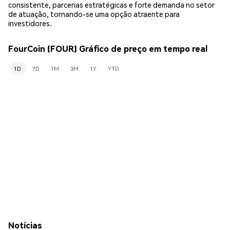
consistente, parcerias estratégicas e forte demanda no setor
de atuação, tornando-se uma opção atraente para
investidores.
FourCoin (FOUR) Gráfico de preço em tempo real
1D
7D
1M
3M
1Y
YTD
Notícias