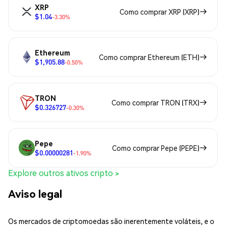
XRP
Como comprar XRP (XRP)
$1.04
-3.30%
Ethereum
Como comprar Ethereum (ETH)
$1,905.88
-0.50%
TRON
Como comprar TRON (TRX)
$0.326727
-0.30%
Pepe
Como comprar Pepe (PEPE)
$0.00000281
-1.90%
Explore outros ativos cripto >
Aviso legal
Os mercados de criptomoedas são inerentemente voláteis, e o