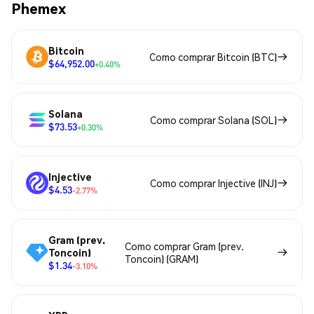
Phemex
Bitcoin
Como comprar Bitcoin (BTC)
$64,952.00
+0.40%
Solana
Como comprar Solana (SOL)
$73.53
+0.30%
Injective
Como comprar Injective (INJ)
$4.53
-2.77%
Gram (prev.
Como comprar Gram (prev.
Toncoin)
Toncoin) (GRAM)
$1.34
-3.10%