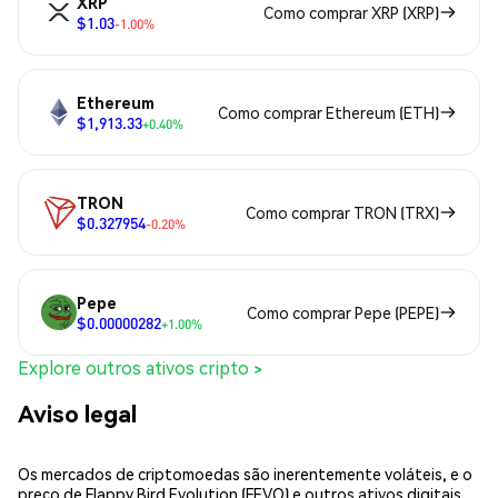
XRP
Como comprar XRP (XRP)
$1.03
-1.00%
Ethereum
Como comprar Ethereum (ETH)
$1,913.33
+0.40%
TRON
Como comprar TRON (TRX)
$0.327954
-0.20%
Pepe
Como comprar Pepe (PEPE)
$0.00000282
+1.00%
Explore outros ativos cripto >
Aviso legal
Os mercados de criptomoedas são inerentemente voláteis, e o
preço de Flappy Bird Evolution (FEVO) e outros ativos digitais