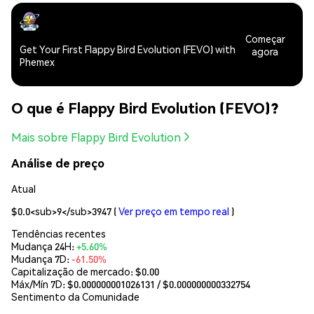
Começar
Get Your First Flappy Bird Evolution (FEVO) with
agora
Phemex
O que é Flappy Bird Evolution (FEVO)?
Mais sobre Flappy Bird Evolution
Análise de preço
Atual
$0.0<sub>9</sub>3947
(
Ver preço em tempo real
)
Tendências recentes
Mudança 24H:
+5.60%
Mudança 7D:
-61.50%
Capitalização de mercado:
$0.00
Máx/Mín 7D: $
0.000000001026131
/ $
0.000000000332754
Sentimento da Comunidade