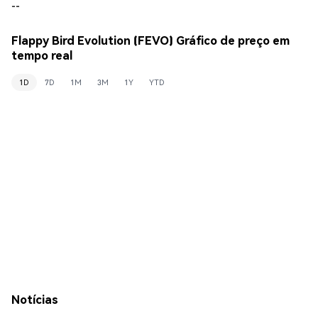
--
Flappy Bird Evolution (FEVO) Gráfico de preço em
tempo real
1D
7D
1M
3M
1Y
YTD
Notícias