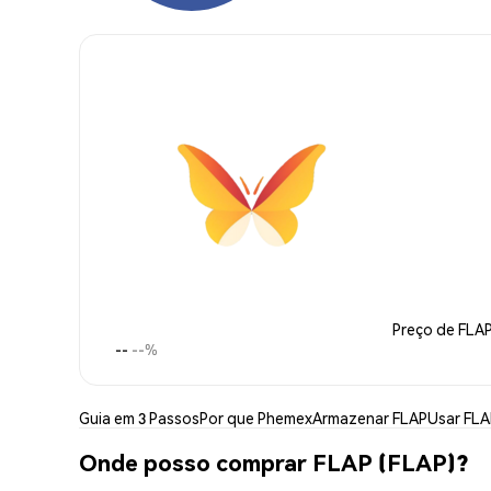
Preço de FLA
--
--%
Guia em 3 Passos
Por que Phemex
Armazenar FLAP
Usar FLA
Onde posso comprar FLAP (FLAP)?