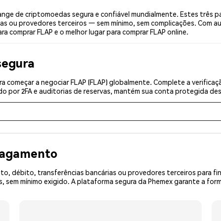
nge de criptomoedas segura e confiável mundialmente. Estes três p
ias ou provedores terceiros — sem mínimo, sem complicações. Com aut
ra comprar FLAP e o melhor lugar para comprar FLAP online.
segura
a começar a negociar FLAP (FLAP) globalmente. Complete a verificaç
o por 2FA e auditorias de reservas, mantém sua conta protegida desd
 pagamento
o, débito, transferências bancárias ou provedores terceiros para f
sem mínimo exigido. A plataforma segura da Phemex garante a forma