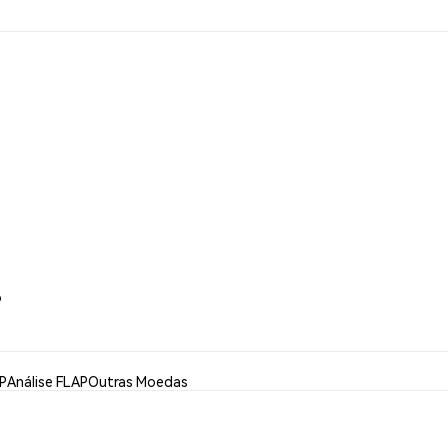
P
P
Análise FLAP
Outras Moedas