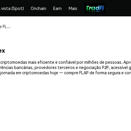
 vista (Spot)
Onchain
Earn
Mais
Compre e armazene FLAP (FLAP) com segurança
ex
criptomoedas mais eficiente e confiável por milhões de pessoas. A
erências bancárias, provedores terceiros e negociação P2P, acessível
 jornada em criptomoedas hoje — compre FLAP de forma segura e con