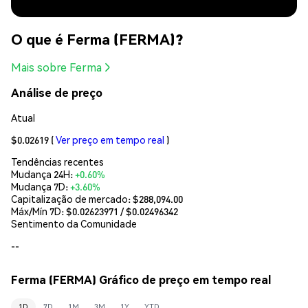
O que é Ferma (FERMA)?
Mais sobre Ferma
Análise de preço
Atual
$0.02619
(
Ver preço em tempo real
)
Tendências recentes
Mudança 24H:
+0.60%
Mudança 7D:
+3.60%
Capitalização de mercado:
$288,094.00
Máx/Mín 7D: $
0.02623971
/ $
0.02496342
Sentimento da Comunidade
--
Ferma (FERMA) Gráfico de preço em tempo real
1D
7D
1M
3M
1Y
YTD