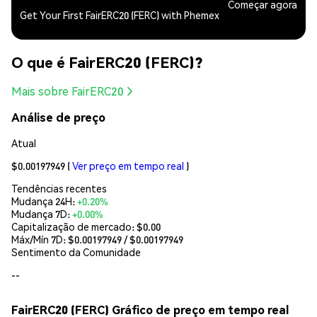
Começar agora
Get Your First FairERC20 (FERC) with Phemex
O que é FairERC20 (FERC)?
Mais sobre FairERC20
Análise de preço
Atual
$0.00197949
(
Ver preço em tempo real
)
Tendências recentes
Mudança 24H:
+0.20%
Mudança 7D:
+0.00%
Capitalização de mercado:
$0.00
Máx/Mín 7D: $
0.00197949
/ $
0.00197949
Sentimento da Comunidade
--
FairERC20 (FERC) Gráfico de preço em tempo real