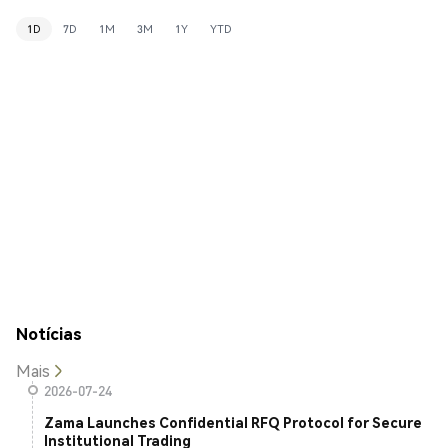
1D
7D
1M
3M
1Y
YTD
Notícias
Mais
2026-07-24
Zama Launches Confidential RFQ Protocol for Secure
Institutional Trading