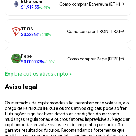
Ethereum
Como comprar Ethereum (ETH)
$1,919.55
+0.40%
TRON
Como comprar TRON (TRX)
$0.328681
+0.70%
Pepe
Como comprar Pepe (PEPE)
$0.00000286
+1.80%
Explore outros ativos cripto >
Aviso legal
Os mercados de criptomoedas são inerentemente voláteis, e o
preço de FairERC20 (FERC) e outros ativos digitais pode sofrer
flutuações significativas devido às condições do mercado,
mudanças regulatórias e outros fatores imprevisíveis. Negociar
criptomoedas envolve riscos, e o desempenho passado não
garante resultados futuros. Recomendamos fortemente que
você faça uma pesquisa completa, implemente estratégias de