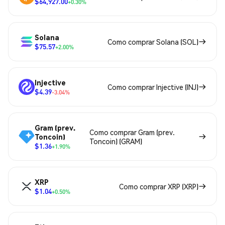
$64,927.00
+0.30%
Solana
Como comprar Solana (SOL)
$75.57
+2.00%
Injective
Como comprar Injective (INJ)
$4.39
-3.04%
Gram (prev.
Como comprar Gram (prev.
Toncoin)
Toncoin) (GRAM)
$1.36
+1.90%
XRP
Como comprar XRP (XRP)
$1.04
+0.50%