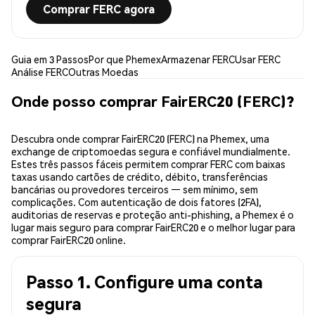
Comprar FERC agora
Guia em 3 Passos
Por que Phemex
Armazenar FERC
Usar FERC
Análise FERC
Outras Moedas
Onde posso comprar FairERC20 (FERC)?
Descubra onde comprar FairERC20 (FERC) na Phemex, uma
exchange de criptomoedas segura e confiável mundialmente.
Estes três passos fáceis permitem comprar FERC com baixas
taxas usando cartões de crédito, débito, transferências
bancárias ou provedores terceiros — sem mínimo, sem
complicações. Com autenticação de dois fatores (2FA),
auditorias de reservas e proteção anti-phishing, a Phemex é o
lugar mais seguro para comprar FairERC20 e o melhor lugar para
comprar FairERC20 online.
Passo 1. Configure uma conta
segura