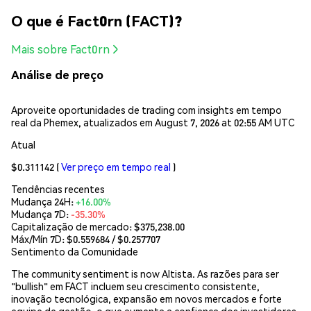
O que é Fact0rn (FACT)?
Mais sobre Fact0rn
Análise de preço
Aproveite oportunidades de trading com insights em tempo
real da Phemex, atualizados em August 7, 2026 at 02:55 AM UTC
Atual
$0.311142
(
Ver preço em tempo real
)
Tendências recentes
Mudança 24H:
+16.00%
Mudança 7D:
-35.30%
Capitalização de mercado:
$375,238.00
Máx/Mín 7D: $
0.559684
/ $
0.257707
Sentimento da Comunidade
The community sentiment is now Altista. As razões para ser
"bullish" em FACT incluem seu crescimento consistente,
inovação tecnológica, expansão em novos mercados e forte
equipe de gestão, o que aumenta a confiança dos investidores