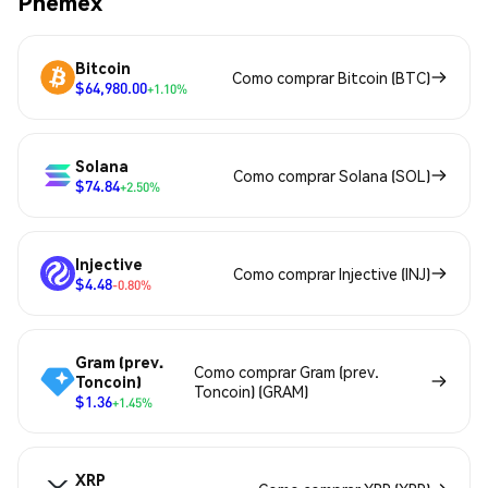
Phemex
Bitcoin
Como comprar Bitcoin (BTC)
$64,980.00
+1.10%
Solana
Como comprar Solana (SOL)
$74.84
+2.50%
Injective
Como comprar Injective (INJ)
$4.48
-0.80%
Gram (prev.
Como comprar Gram (prev.
Toncoin)
Toncoin) (GRAM)
$1.36
+1.45%
XRP