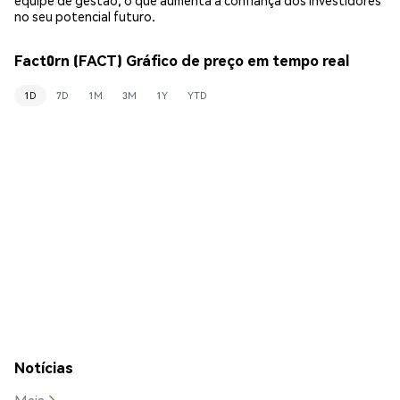
no seu potencial futuro.
Fact0rn (FACT) Gráfico de preço em tempo real
1D
7D
1M
3M
1Y
YTD
Notícias