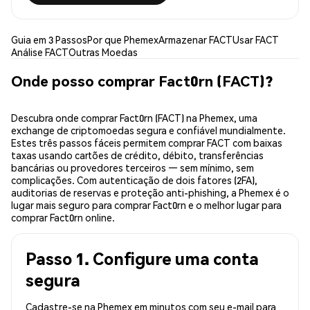
Guia em 3 Passos
Por que Phemex
Armazenar FACT
Usar FACT
Análise FACT
Outras Moedas
Onde posso comprar Fact0rn (FACT)?
Descubra onde comprar Fact0rn (FACT) na Phemex, uma
exchange de criptomoedas segura e confiável mundialmente.
Estes três passos fáceis permitem comprar FACT com baixas
taxas usando cartões de crédito, débito, transferências
bancárias ou provedores terceiros — sem mínimo, sem
complicações. Com autenticação de dois fatores (2FA),
auditorias de reservas e proteção anti-phishing, a Phemex é o
lugar mais seguro para comprar Fact0rn e o melhor lugar para
comprar Fact0rn online.
Passo 1. Configure uma conta
segura
Cadastre-se na Phemex em minutos com seu e-mail para