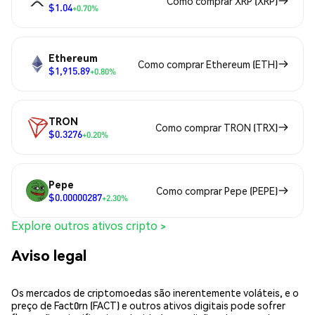
Como comprar XRP (XRP)
$1.04
+0.70%
Ethereum
Como comprar Ethereum (ETH)
$1,915.89
+0.80%
TRON
Como comprar TRON (TRX)
$0.3276
+0.20%
Pepe
Como comprar Pepe (PEPE)
$0.00000287
+2.30%
Explore outros ativos cripto >
Aviso legal
Os mercados de criptomoedas são inerentemente voláteis, e o
preço de Fact0rn (FACT) e outros ativos digitais pode sofrer