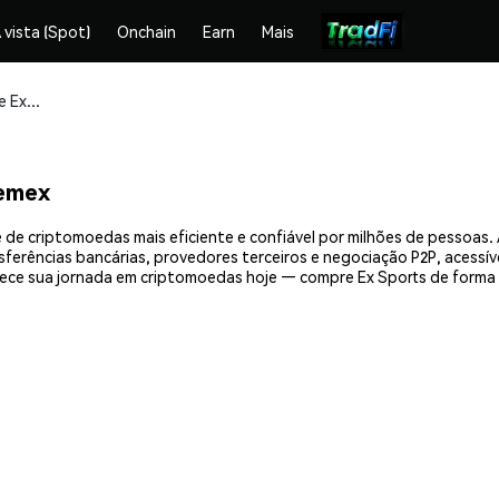
 vista (Spot)
Onchain
Earn
Mais
Compre e armazene Ex Sports (EXS) com segurança
hemex
 de criptomoedas mais eficiente e confiável por milhões de pessoa
nsferências bancárias, provedores terceiros e negociação P2P, acessív
ce sua jornada em criptomoedas hoje — compre Ex Sports de forma 