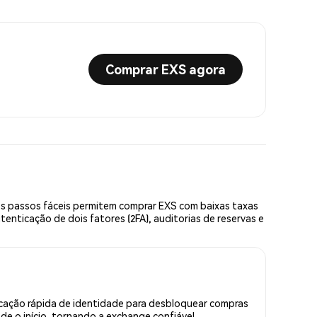
Comprar EXS agora
ês passos fáceis permitem comprar EXS com baixas taxas
enticação de dois fatores (2FA), auditorias de reservas e
icação rápida de identidade para desbloquear compras
e o início, tornando a exchange confiável.