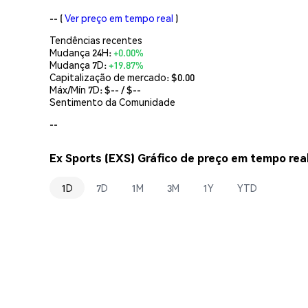
--
(
Ver preço em tempo real
)
Tendências recentes
Mudança 24H:
+0.00%
Mudança 7D:
+19.87%
Capitalização de mercado:
$0.00
Máx/Mín 7D: $
--
/ $
--
Sentimento da Comunidade
--
Ex Sports (EXS) Gráfico de preço em tempo rea
1D
7D
1M
3M
1Y
YTD