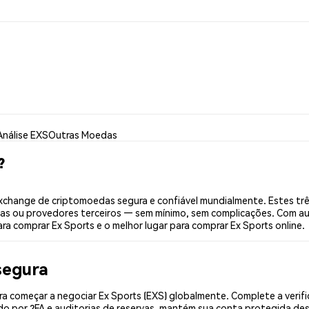
Análise EXS
Outras Moedas
?
xchange de criptomoedas segura e confiável mundialmente. Estes tr
ias ou provedores terceiros — sem mínimo, sem complicações. Com aut
ra comprar Ex Sports e o melhor lugar para comprar Ex Sports online.
segura
a começar a negociar Ex Sports (EXS) globalmente. Complete a verif
o por 2FA e auditorias de reservas, mantém sua conta protegida desd