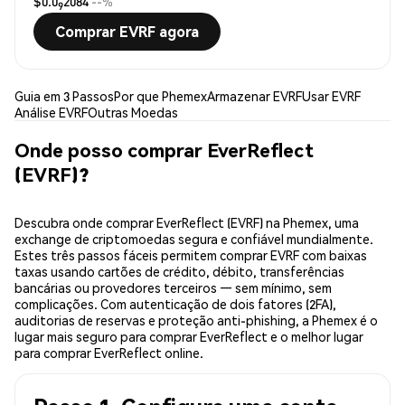
$0.0
2084
--%
9
Comprar EVRF agora
Guia em 3 Passos
Por que Phemex
Armazenar EVRF
Usar EVRF
Análise EVRF
Outras Moedas
Onde posso comprar EverReflect
(EVRF)?
Descubra onde comprar EverReflect (EVRF) na Phemex, uma
exchange de criptomoedas segura e confiável mundialmente.
Estes três passos fáceis permitem comprar EVRF com baixas
taxas usando cartões de crédito, débito, transferências
bancárias ou provedores terceiros — sem mínimo, sem
complicações. Com autenticação de dois fatores (2FA),
auditorias de reservas e proteção anti-phishing, a Phemex é o
lugar mais seguro para comprar EverReflect e o melhor lugar
para comprar EverReflect online.