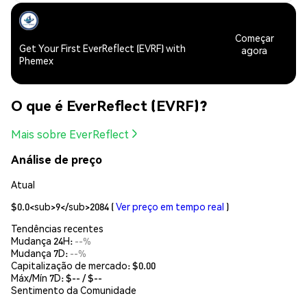
Começar
Get Your First EverReflect (EVRF) with
agora
Phemex
O que é EverReflect (EVRF)?
Mais sobre EverReflect
Análise de preço
Atual
$0.0<sub>9</sub>2084
(
Ver preço em tempo real
)
Tendências recentes
Mudança 24H:
--%
Mudança 7D:
--%
Capitalização de mercado:
$0.00
Máx/Mín 7D: $
--
/ $
--
Sentimento da Comunidade