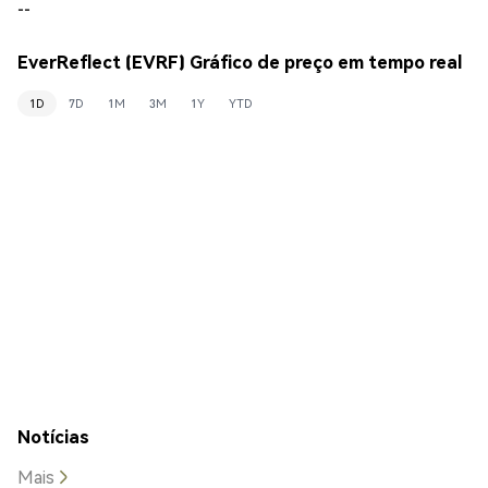
--
EverReflect (EVRF) Gráfico de preço em tempo real
1D
7D
1M
3M
1Y
YTD
Notícias
Mais