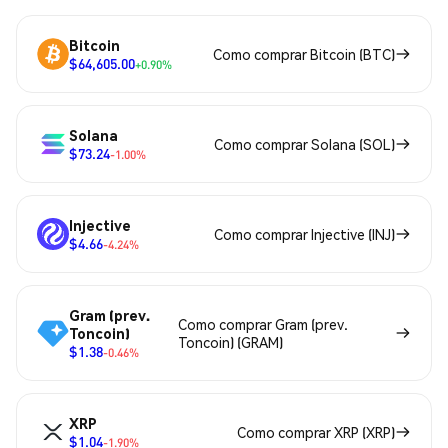
Bitcoin
Como comprar Bitcoin (BTC)
$64,605.00
+0.90%
Solana
Como comprar Solana (SOL)
$73.24
-1.00%
Injective
Como comprar Injective (INJ)
$4.66
-4.24%
Gram (prev.
Como comprar Gram (prev.
Toncoin)
Toncoin) (GRAM)
$1.38
-0.46%
XRP
Como comprar XRP (XRP)
$1.04
-1.90%