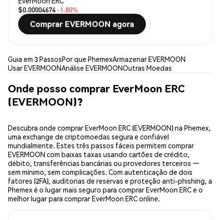
EverMoon ERC
$0.00004674
-1.80%
Comprar EVERMOON agora
Guia em 3 Passos
Por que Phemex
Armazenar EVERMOON
Usar EVERMOON
Análise EVERMOON
Outras Moedas
Onde posso comprar EverMoon ERC
(EVERMOON)?
Descubra onde comprar EverMoon ERC (EVERMOON) na Phemex,
uma exchange de criptomoedas segura e confiável
mundialmente. Estes três passos fáceis permitem comprar
EVERMOON com baixas taxas usando cartões de crédito,
débito, transferências bancárias ou provedores terceiros —
sem mínimo, sem complicações. Com autenticação de dois
fatores (2FA), auditorias de reservas e proteção anti-phishing, a
Phemex é o lugar mais seguro para comprar EverMoon ERC e o
melhor lugar para comprar EverMoon ERC online.