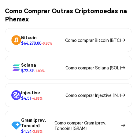
Como Comprar Outras Criptomoedas na
Phemex
Bitcoin
Como comprar Bitcoin (BTC)
$64,278.00
-0.80%
Solana
Como comprar Solana (SOL)
$72.89
-1.80%
Injective
Como comprar Injective (INJ)
$4.51
-4.86%
Gram (prev.
Como comprar Gram (prev.
Toncoin)
Toncoin) (GRAM)
$1.34
-3.88%