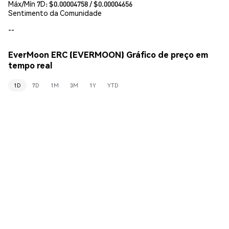
Máx/Mín 7D: $
0.00004758
/ $
0.00004656
Sentimento da Comunidade
--
EverMoon ERC (EVERMOON) Gráfico de preço em
tempo real
1D
7D
1M
3M
1Y
YTD