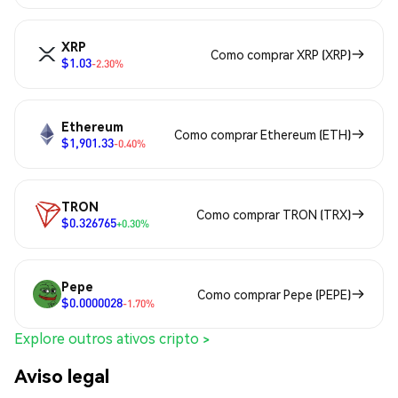
XRP
Como comprar XRP (XRP)
$1.03
-2.30%
Ethereum
Como comprar Ethereum (ETH)
$1,901.33
-0.40%
TRON
Como comprar TRON (TRX)
$0.326765
+0.30%
Pepe
Como comprar Pepe (PEPE)
$0.0000028
-1.70%
Explore outros ativos cripto >
Aviso legal