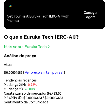
Começar
Get Your First Euruka Tech (ERC-AI) with
agora
Phemex
O que é Euruka Tech (ERC-AI)?
Mais sobre Euruka Tech
Análise de preço
Atual
$0.00004483
(
Ver preço em tempo real
)
Tendências recentes
Mudança 24H:
-0.98%
Mudança 7D:
+0.00%
Capitalização de mercado:
$4,483.00
Máx/Mín 7D: $
0.00004483
/ $
0.00004483
Sentimento da Comunidade