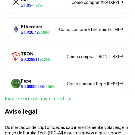
Como comprar XRP (XRP)
$1.05
+1.90%
Ethereum
Como comprar Ethereum (ETH)
$1,920.42
+0.50%
TRON
Como comprar TRON (TRX)
$0.328811
+0.20%
Pepe
Como comprar Pepe (PEPE)
$0.00000288
+2.50%
Explore outros ativos cripto >
Aviso legal
Os mercados de criptomoedas são inerentemente voláteis, e o
preço de Euruka Tech (ERC-AI) e outros ativos digitais pode