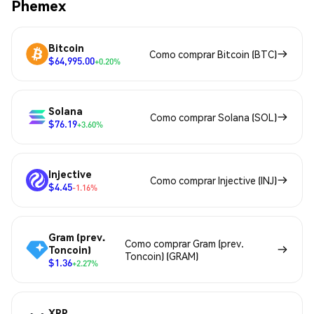
Phemex
Bitcoin
Como comprar Bitcoin (BTC)
$64,995.00
+0.20%
Solana
Como comprar Solana (SOL)
$76.19
+3.60%
Injective
Como comprar Injective (INJ)
$4.45
-1.16%
Gram (prev.
Como comprar Gram (prev.
Toncoin)
Toncoin) (GRAM)
$1.36
+2.27%
XRP