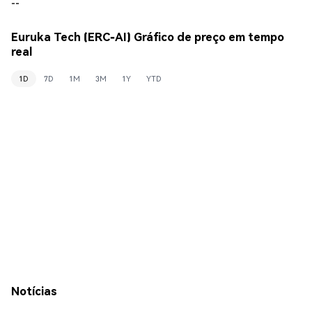
--
Euruka Tech (ERC-AI) Gráfico de preço em tempo
real
1D
7D
1M
3M
1Y
YTD
Notícias