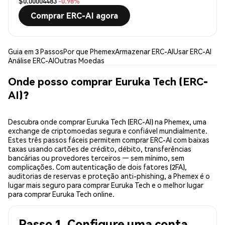
$0.00004483
-0.98%
Comprar ERC-AI agora
Guia em 3 Passos
Por que Phemex
Armazenar ERC-AI
Usar ERC-AI
Análise ERC-AI
Outras Moedas
Onde posso comprar Euruka Tech (ERC-
AI)?
Descubra onde comprar Euruka Tech (ERC-AI) na Phemex, uma
exchange de criptomoedas segura e confiável mundialmente.
Estes três passos fáceis permitem comprar ERC-AI com baixas
taxas usando cartões de crédito, débito, transferências
bancárias ou provedores terceiros — sem mínimo, sem
complicações. Com autenticação de dois fatores (2FA),
auditorias de reservas e proteção anti-phishing, a Phemex é o
lugar mais seguro para comprar Euruka Tech e o melhor lugar
para comprar Euruka Tech online.
Passo 1. Configure uma conta