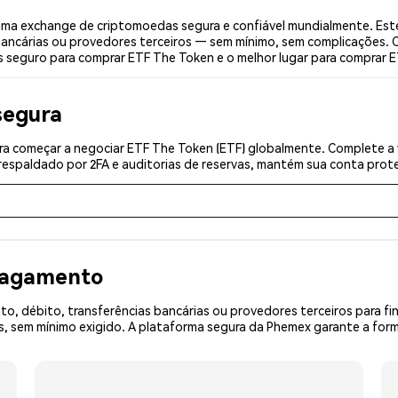
ma exchange de criptomoedas segura e confiável mundialmente. Este
bancárias ou provedores terceiros — sem mínimo, sem complicações. C
is seguro para comprar ETF The Token e o melhor lugar para comprar 
segura
a começar a negociar ETF The Token (ETF) globalmente. Complete a v
espaldado por 2FA e auditorias de reservas, mantém sua conta prote
 pagamento
o, débito, transferências bancárias ou provedores terceiros para f
sem mínimo exigido. A plataforma segura da Phemex garante a forma