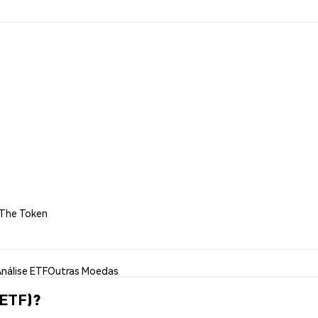
 The Token
nálise ETF
Outras Moedas
(ETF)?