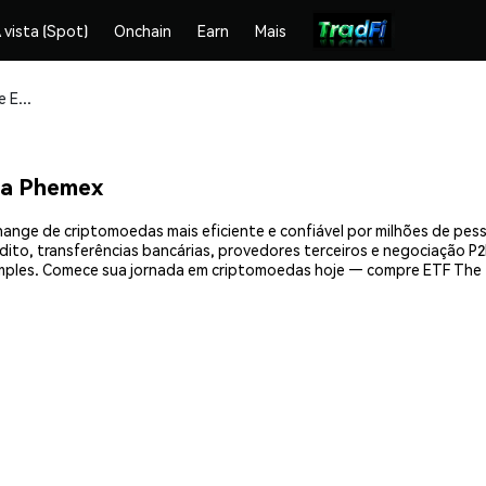
 vista (Spot)
Onchain
Earn
Mais
Compre e armazene ETF The Token (ETF) com segurança
na Phemex
ange de criptomoedas mais eficiente e confiável por milhões de pes
ito, transferências bancárias, provedores terceiros e negociação P2P
mples. Comece sua jornada em criptomoedas hoje — compre ETF The 