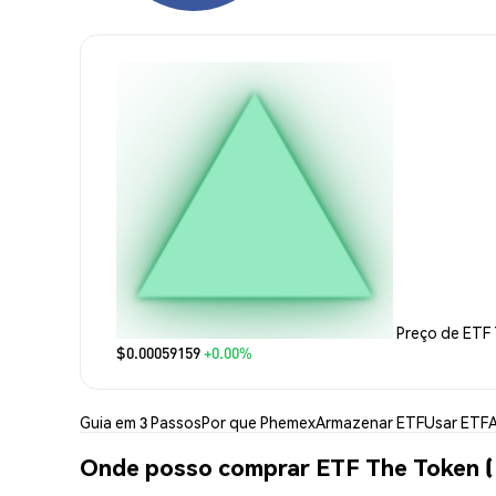
Preço de ETF
$0.00059159
+0.00%
Guia em 3 Passos
Por que Phemex
Armazenar ETF
Usar ETF
A
Onde posso comprar ETF The Token 