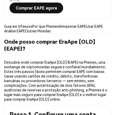
--
--%
Comprar EAPE agora
Guia em 3 Passos
Por que Phemex
Armazenar EAPE
Usar EAPE
Análise EAPE
Outras Moedas
Onde posso comprar EraApe [OLD]
(EAPE)?
Descubra onde comprar EraApe [OLD] (EAPE) na Phemex, uma
exchange de criptomoedas segura e confiável mundialmente.
Estes três passos fáceis permitem comprar EAPE com baixas
taxas usando cartões de crédito, débito, transferências
bancárias ou provedores terceiros — sem mínimo, sem
complicações. Com autenticação de dois fatores (2FA),
auditorias de reservas e proteção anti-phishing, a Phemex é o
lugar mais seguro para comprar EraApe [OLD] e o melhor lugar
para comprar EraApe [OLD] online.
Passo 1. Configure uma conta