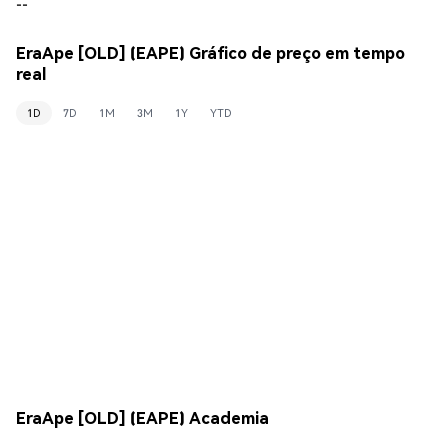
--
EraApe [OLD] (EAPE) Gráfico de preço em tempo
real
1D
7D
1M
3M
1Y
YTD
EraApe [OLD] (EAPE) Academia