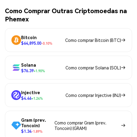
Como Comprar Outras Criptomoedas na
Phemex
Bitcoin
Como comprar Bitcoin (BTC)
$64,895.00
-0.10%
Solana
Como comprar Solana (SOL)
$76.39
+1.90%
Injective
Como comprar Injective (INJ)
$4.46
+1.24%
Gram (prev.
Como comprar Gram (prev.
Toncoin)
Toncoin) (GRAM)
$1.34
-1.89%