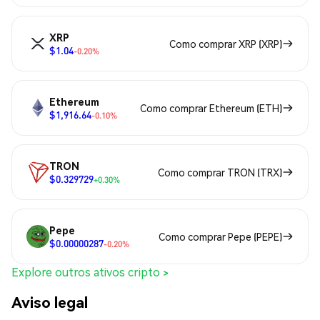
XRP
Como comprar XRP (XRP)
$1.04
-0.20%
Ethereum
Como comprar Ethereum (ETH)
$1,916.64
-0.10%
TRON
Como comprar TRON (TRX)
$0.329729
+0.30%
Pepe
Como comprar Pepe (PEPE)
$0.00000287
-0.20%
Explore outros ativos cripto >
Aviso legal