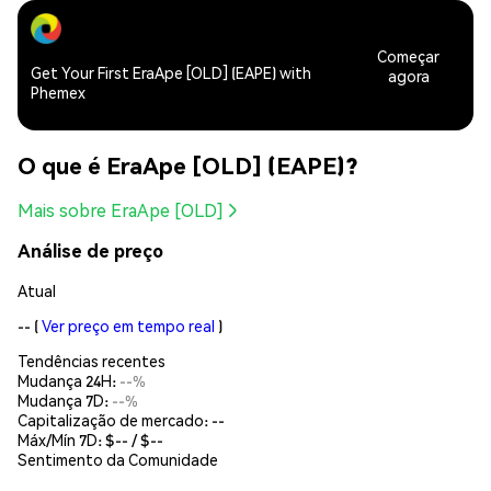
Começar
Get Your First EraApe [OLD] (EAPE) with
agora
Phemex
O que é EraApe [OLD] (EAPE)?
Mais sobre EraApe [OLD]
Análise de preço
Atual
--
(
Ver preço em tempo real
)
Tendências recentes
Mudança 24H:
--%
Mudança 7D:
--%
Capitalização de mercado:
--
Máx/Mín 7D: $
--
/ $
--
Sentimento da Comunidade